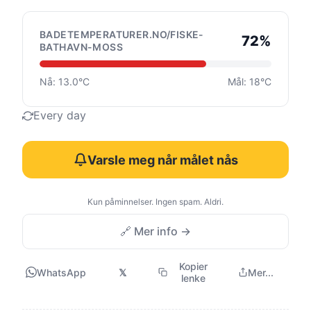
BADETEMPERATURER.NO/FISKE-
72%
BATHAVN-MOSS
Nå: 13.0°C
Mål: 18°C
Every day
Varsle meg når målet nås
Kun påminnelser. Ingen spam. Aldri.
🔗 Mer info →
Kopier
WhatsApp
𝕏
Mer...
lenke