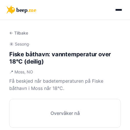
beep
.me
← Tilbake
☀️ Sesong
·
Fiske båthavn: vanntemperatur over
18°C (deilig)
📍 Moss, NO
Få beskjed når badetemperaturen på Fiske
båthavn i Moss når 18°C.
Overvåker nå