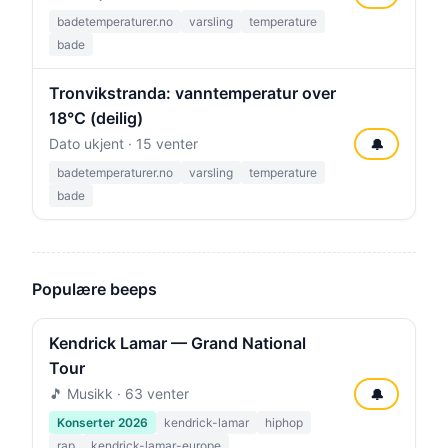
badetemperaturer.no
varsling
temperature
bade
Tronvikstranda: vanntemperatur over
18°C (deilig)
Dato ukjent · 15 venter
🔔
badetemperaturer.no
varsling
temperature
bade
Populære beeps
Kendrick Lamar — Grand National
Tour
🎵 Musikk · 63 venter
🔔
Konserter 2026
kendrick-lamar
hiphop
rap
kendrick-lamar-europe