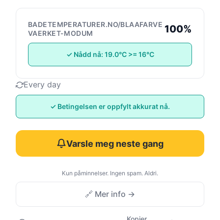
BADETEMPERATURER.NO/BLAAFARVE
100%
VAERKET-MODUM
✓ Nådd nå: 19.0°C >= 16°C
Every day
✓ Betingelsen er oppfylt akkurat nå.
Varsle meg neste gang
Kun påminnelser. Ingen spam. Aldri.
🔗 Mer info →
Kopier