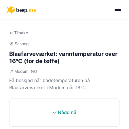
beep
.me
← Tilbake
☀️ Sesong
·
Blaafarveværket: vanntemperatur over
16°C (for de tøffe)
📍 Modum, NO
Få beskjed når badetemperaturen på
Blaafarveværket i Modum når 16°C.
✓ Nådd nå