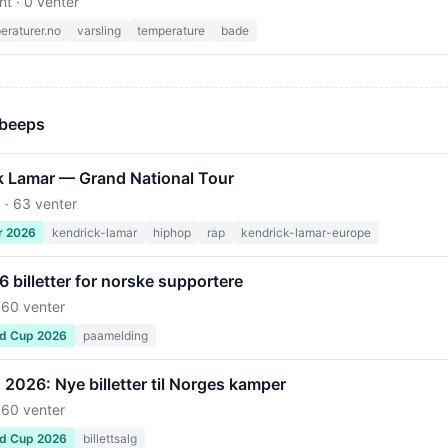
nt · 0 venter
raturer.no
varsling
temperature
bade
 beeps
k Lamar — Grand National Tour
 · 63 venter
r 2026
kendrick-lamar
hiphop
rap
kendrick-lamar-europe
billetter for norske supportere
 60 venter
ld Cup 2026
paamelding
2026: Nye billetter til Norges kamper
 60 venter
ld Cup 2026
billettsalg