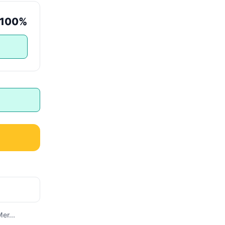
100%
er...