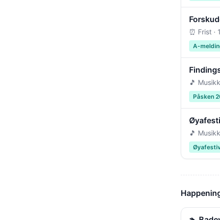
Forskudd
⏰ Frist ·
A-meldin
Findings
🎵 Musikk
Påsken 
Øyafest
🎵 Musikk
Øyafesti
Happenings
🏊 Bade