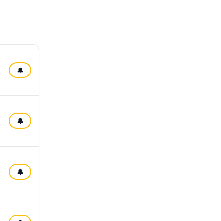
🔔
🔔
🔔