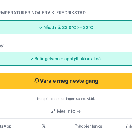
MPERATURER.NO/LERVIK-FREDRIKSTAD
✓ Nådd nå: 23.0°C >= 22°C
ay
✓ Betingelsen er oppfylt akkurat nå.
Varsle meg neste gang
Kun påminnelser. Ingen spam. Aldri.
🔗 Mer info →
tsApp
𝕏
Kopier lenke
M