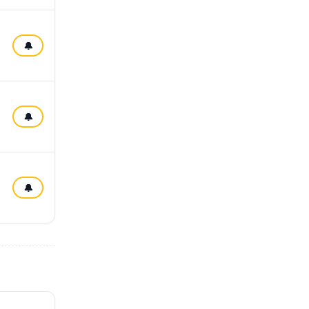
🔔
🔔
🔔