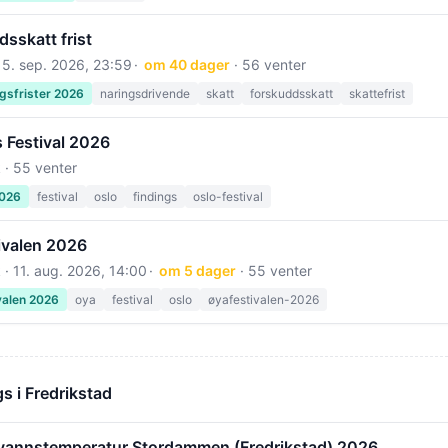
sskatt frist
15. sep. 2026, 23:59
om 40 dager
· 56 venter
gsfrister 2026
naringsdrivende
skatt
forskuddsskatt
skattefrist
 Festival 2026
 · 55 venter
2026
festival
oslo
findings
oslo-festival
ivalen 2026
 ·
11. aug. 2026, 14:00
om 5 dager
· 55 venter
valen 2026
oya
festival
oslo
øyafestivalen-2026
 i Fredrikstad
vannstemperatur Stordammen (Fredrikstad) 2026