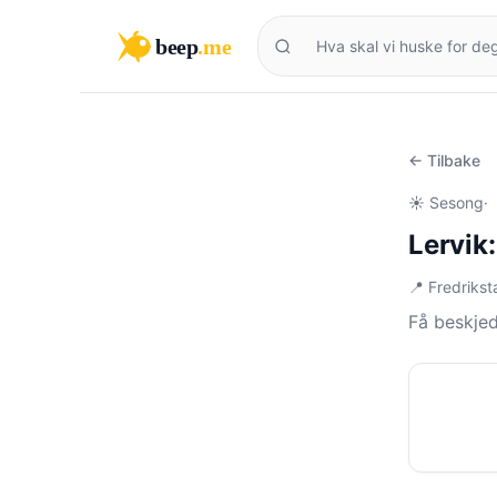
beep
.me
← Tilbake
☀️ Sesong
·
Lervik
📍 Fredriks
Få beskjed