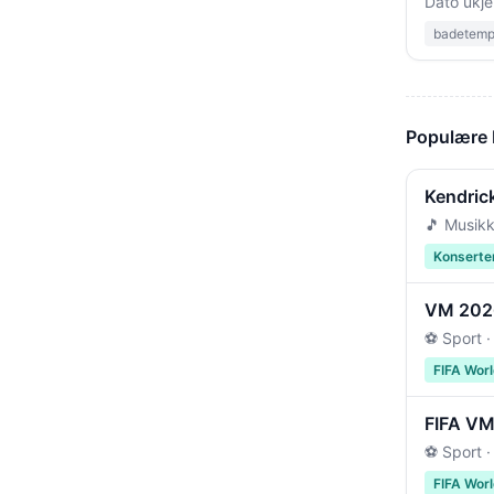
Dato ukje
badetempe
Populære
Kendric
🎵 Musikk
Konserte
VM 2026 
⚽ Sport ·
FIFA Wor
FIFA VM 
⚽ Sport ·
FIFA Wor