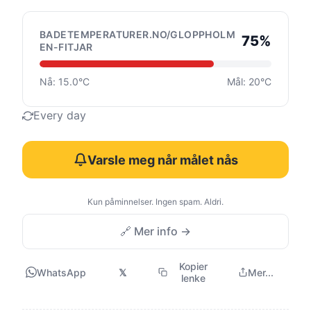
BADETEMPERATURER.NO/GLOPPHOLM
75%
EN-FITJAR
Nå: 15.0°C
Mål: 20°C
Every day
Varsle meg når målet nås
Kun påminnelser. Ingen spam. Aldri.
🔗 Mer info →
Kopier
WhatsApp
𝕏
Mer...
lenke