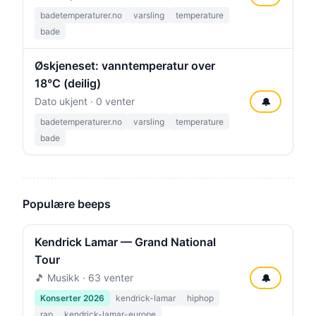
badetemperaturer.no
varsling
temperature
bade
Øskjeneset: vanntemperatur over
18°C (deilig)
Dato ukjent · 0 venter
🔔
badetemperaturer.no
varsling
temperature
bade
Populære beeps
Kendrick Lamar — Grand National
Tour
🎵 Musikk · 63 venter
🔔
Konserter 2026
kendrick-lamar
hiphop
rap
kendrick-lamar-europe