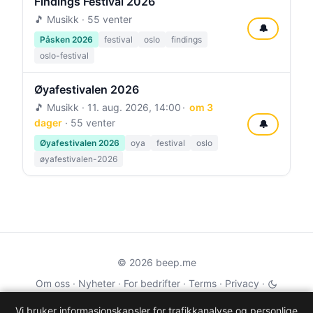
Findings Festival 2026
🎵 Musikk · 55 venter
🔔
Påsken 2026
festival
oslo
findings
oslo-festival
Øyafestivalen 2026
🎵 Musikk ·
11. aug. 2026, 14:00
om 3
dager
· 55 venter
🔔
Øyafestivalen 2026
oya
festival
oslo
øyafestivalen-2026
© 2026 beep.me
Om oss
·
Nyheter
·
For bedrifter
·
Terms
·
Privacy
·
·
Wikidata
·
OMDb
Vi bruker informasjonskapsler for trafikkanalyse og personlige