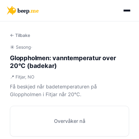
beep
.me
← Tilbake
☀️ Sesong
·
Gloppholmen: vanntemperatur over
20°C (badekar)
📍 Fitjar, NO
Få beskjed når badetemperaturen på
Gloppholmen i Fitjar når 20°C.
Overvåker nå