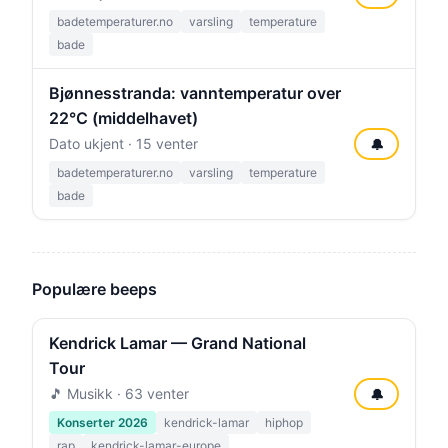
badetemperaturer.no
varsling
temperature
bade
Bjønnesstranda: vanntemperatur over
22°C (middelhavet)
Dato ukjent · 15 venter
🔔
badetemperaturer.no
varsling
temperature
bade
Populære beeps
Kendrick Lamar — Grand National
Tour
🎵 Musikk · 63 venter
🔔
Konserter 2026
kendrick-lamar
hiphop
rap
kendrick-lamar-europe