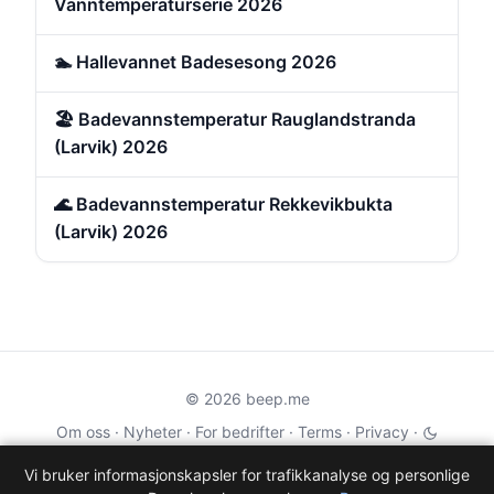
Vanntemperaturserie 2026
🏊 Hallevannet Badesesong 2026
🏖️ Badevannstemperatur Rauglandstranda
(Larvik) 2026
🌊 Badevannstemperatur Rekkevikbukta
(Larvik) 2026
© 2026 beep.me
Om oss
·
Nyheter
·
For bedrifter
·
Terms
·
Privacy
·
·
Wikidata
·
OMDb
Vi bruker informasjonskapsler for trafikkanalyse og personlige