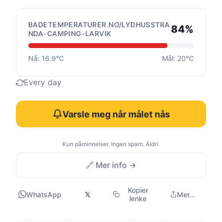
BADETEMPERATURER.NO/LYDHUSSTRA
84%
NDA-CAMPING-LARVIK
Nå: 16.9°C
Mål: 20°C
Every day
Varsle meg når målet nås
Kun påminnelser. Ingen spam. Aldri.
🔗 Mer info →
Kopier
WhatsApp
𝕏
Mer...
lenke