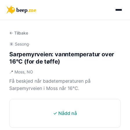
beep
.me
← Tilbake
☀️ Sesong
·
Sarpemyrveien: vanntemperatur over
16°C (for de tøffe)
📍 Moss, NO
Få beskjed når badetemperaturen på
Sarpemyrveien i Moss når 16°C.
✓ Nådd nå