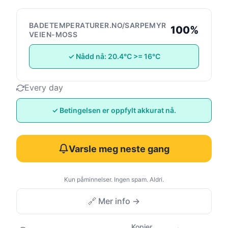
BADETEMPERATURER.NO/SARPEMYR
100%
VEIEN-MOSS
✓ Nådd nå: 20.4°C >= 16°C
Every day
✓ Betingelsen er oppfylt akkurat nå.
Varsle meg neste gang
Kun påminnelser. Ingen spam. Aldri.
🔗 Mer info →
Kopier