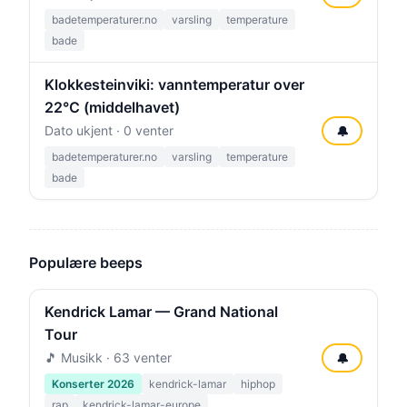
badetemperaturer.no
varsling
temperature
bade
Klokkesteinviki: vanntemperatur over
22°C (middelhavet)
Dato ukjent · 0 venter
🔔
badetemperaturer.no
varsling
temperature
bade
Populære beeps
Kendrick Lamar — Grand National
Tour
🎵 Musikk · 63 venter
🔔
Konserter 2026
kendrick-lamar
hiphop
rap
kendrick-lamar-europe