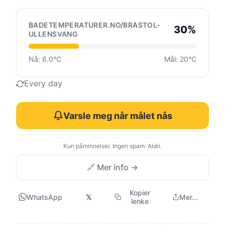
BADETEMPERATURER.NO/BRASTOL-
30%
ULLENSVANG
Nå: 6.0°C
Mål: 20°C
Every day
Varsle meg når målet nås
Kun påminnelser. Ingen spam. Aldri.
🔗 Mer info →
Kopier
WhatsApp
𝕏
Mer...
lenke