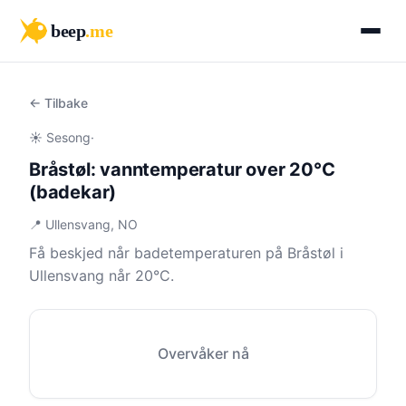
beep
.me
← Tilbake
☀️ Sesong
·
Bråstøl: vanntemperatur over 20°C
(badekar)
📍 Ullensvang, NO
Få beskjed når badetemperaturen på Bråstøl i
Ullensvang når 20°C.
Overvåker nå