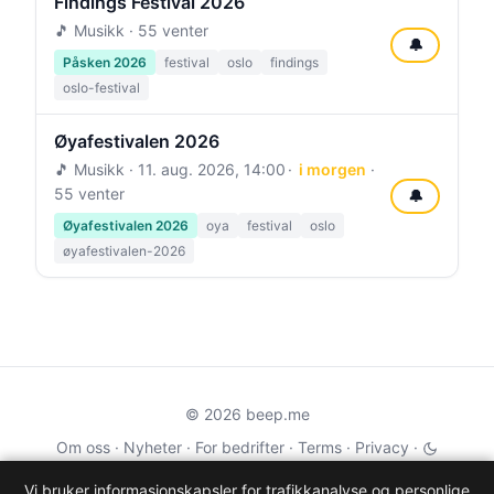
Findings Festival 2026
🎵 Musikk · 55 venter
🔔
Påsken 2026
festival
oslo
findings
oslo-festival
Øyafestivalen 2026
🎵 Musikk ·
11. aug. 2026, 14:00
i morgen
·
55 venter
🔔
Øyafestivalen 2026
oya
festival
oslo
øyafestivalen-2026
© 2026 beep.me
Om oss
·
Nyheter
·
For bedrifter
·
Terms
·
Privacy
·
·
Wikidata
·
OMDb
Vi bruker informasjonskapsler for trafikkanalyse og personlige