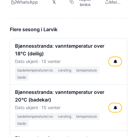
WhatsApp
𝕏
Mer...
lenke
Flere sesong i Larvik
Bjønnesstranda: vanntemperatur over
18°C (deilig)
Dato ukjent · 15 venter
🔔
badetemperaturer.no
varsling
temperature
bade
Bjønnesstranda: vanntemperatur over
20°C (badekar)
Dato ukjent · 15 venter
🔔
badetemperaturer.no
varsling
temperature
bade