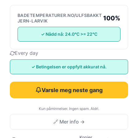
BADETEMPERATURER.NO/ULFSBAKKT
100%
JERN-LARVIK
✓ Nådd nå: 24.0°C >= 22°C
Every day
✓ Betingelsen er oppfylt akkurat nå.
Varsle meg neste gang
Kun påminnelser. Ingen spam. Aldri.
🔗 Mer info →
Kopier