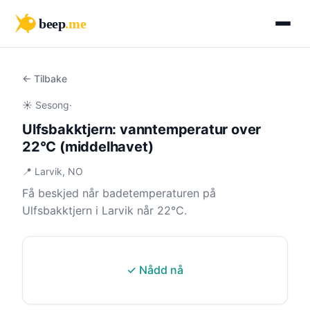
beep
.me
← Tilbake
☀️ Sesong
·
Ulfsbakktjern: vanntemperatur over
22°C (middelhavet)
📍 Larvik, NO
Få beskjed når badetemperaturen på
Ulfsbakktjern i Larvik når 22°C.
✓ Nådd nå