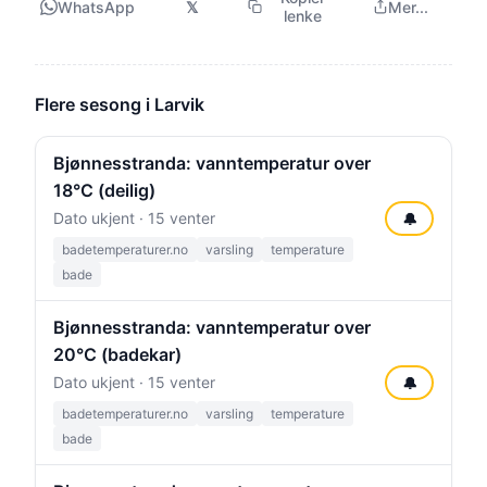
WhatsApp
𝕏
Mer...
lenke
Flere sesong i Larvik
Bjønnesstranda: vanntemperatur over
18°C (deilig)
Dato ukjent · 15 venter
🔔
badetemperaturer.no
varsling
temperature
bade
Bjønnesstranda: vanntemperatur over
20°C (badekar)
Dato ukjent · 15 venter
🔔
badetemperaturer.no
varsling
temperature
bade