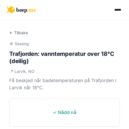
beep
.me
← Tilbake
☀️ Sesong
·
Trafjorden: vanntemperatur over 18°C
(deilig)
📍 Larvik, NO
Få beskjed når badetemperaturen på Trafjorden i
Larvik når 18°C.
✓ Nådd nå