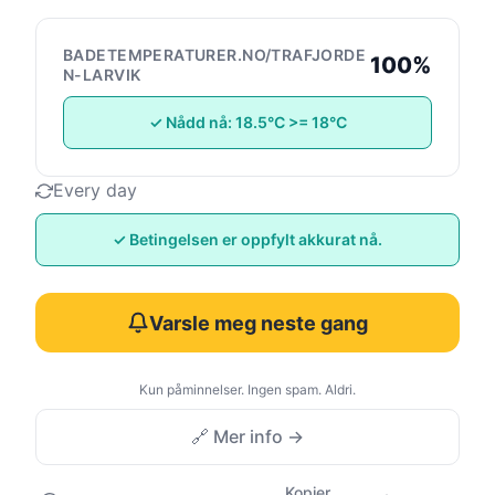
BADETEMPERATURER.NO/TRAFJORDE
100%
N-LARVIK
✓ Nådd nå: 18.5°C >= 18°C
Every day
✓ Betingelsen er oppfylt akkurat nå.
Varsle meg neste gang
Kun påminnelser. Ingen spam. Aldri.
🔗 Mer info →
Kopier