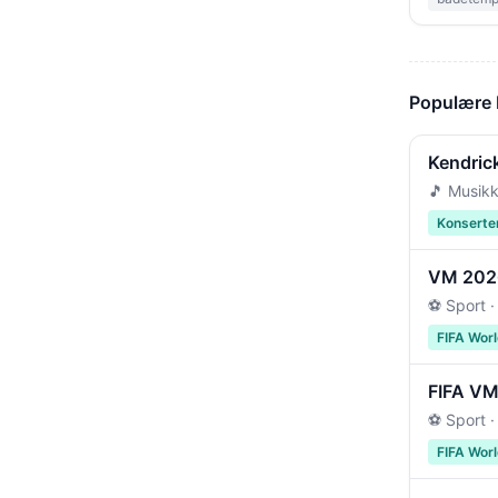
Populære
Kendric
🎵 Musikk
Konserte
VM 2026 
⚽ Sport ·
FIFA Wor
FIFA VM 
⚽ Sport ·
FIFA Wor