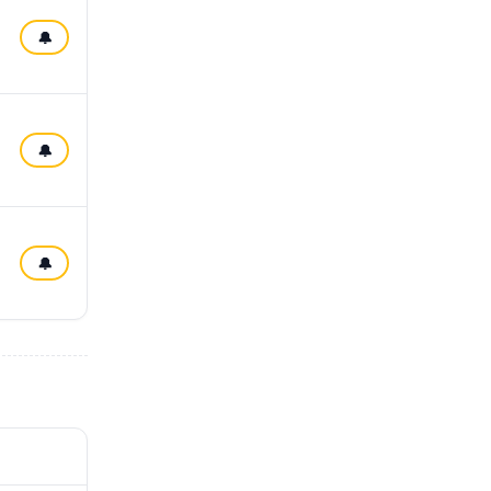
🔔
🔔
🔔