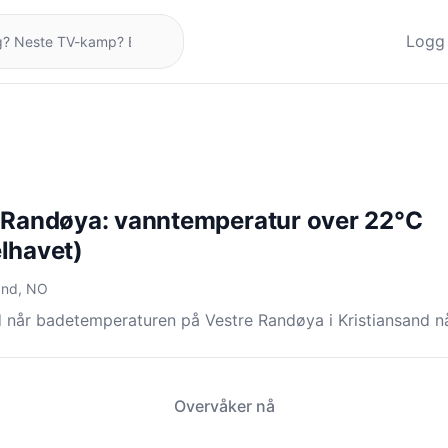
Logg 
 Randøya: vanntemperatur over 22°C
lhavet)
sand, NO
 når badetemperaturen på Vestre Randøya i Kristiansand n
Overvåker nå