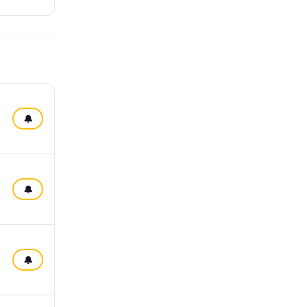
🔔
🔔
🔔