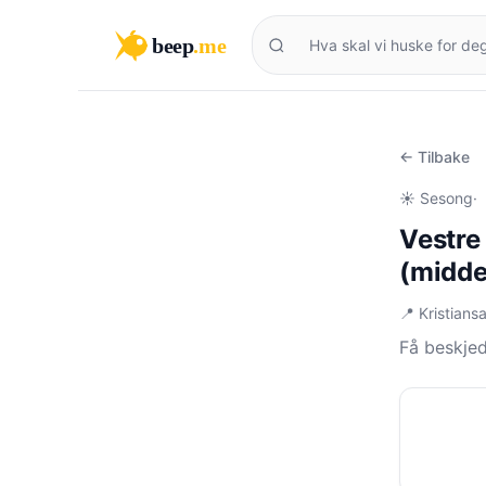
beep
.me
← Tilbake
☀️ Sesong
·
Vestre
(midde
📍 Kristian
Få beskjed