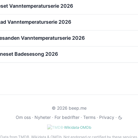
eset Vanntemperaturserie 2026
tad Vanntemperaturserie 2026
esanden Vanntemperaturserie 2026
reneset Badesesong 2026
© 2026 beep.me
Om oss
·
Nyheter
·
For bedrifter
·
Terms
·
Privacy
·
·
Wikidata
·
OMDb
Data from TMDB, Wikidata & OMDb. Not endorsed or certified by these services.