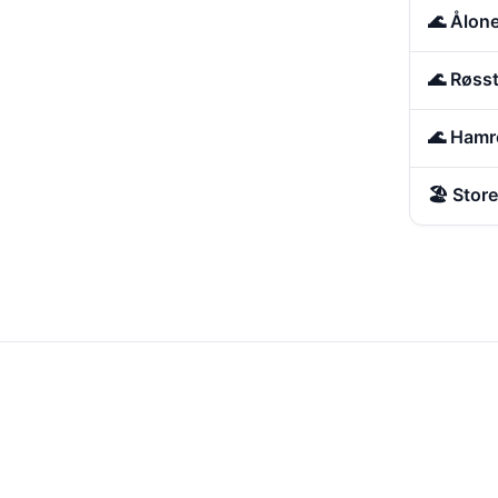
🌊 Ålon
🌊 Røss
🌊 Hamr
🏖️ Sto