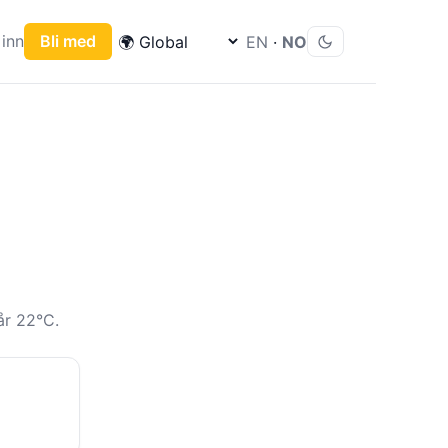
inn
Bli med
EN
·
NO
år 22°C.