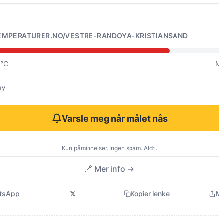
EMPERATURER.NO/VESTRE-RANDOYA-KRISTIANSAND
0°C
M
ay
Varsle meg når målet nås
Kun påminnelser. Ingen spam. Aldri.
🔗 Mer info →
tsApp
𝕏
Kopier lenke
M