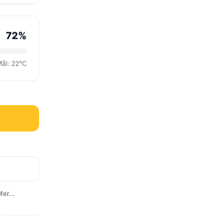
72%
ål: 22°C
er...