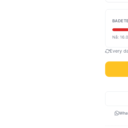
BADET
Nå: 16.
Every d
Wha