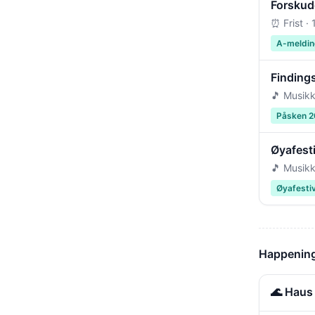
Forskudd
⏰ Frist ·
A-meldin
Findings
🎵 Musikk
Påsken 
Øyafest
🎵 Musikk
Øyafesti
Happening
🌊 Haus