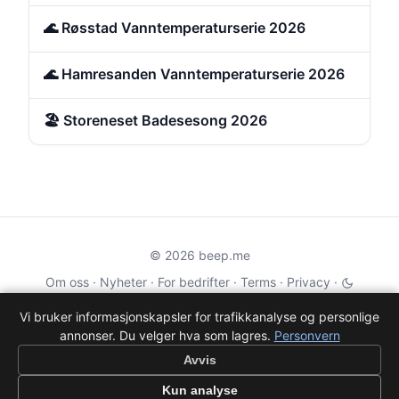
🌊 Røsstad Vanntemperaturserie 2026
🌊 Hamresanden Vanntemperaturserie 2026
🏖️ Storeneset Badesesong 2026
© 2026 beep.me
Om oss
·
Nyheter
·
For bedrifter
·
Terms
·
Privacy
·
·
Wikidata
·
OMDb
Vi bruker informasjonskapsler for trafikkanalyse og personlige
annonser. Du velger hva som lagres.
Personvern
Data from TMDB, Wikidata & OMDb. Not endorsed or certified by these
services.
Avvis
Part of EPAK Vibes
·
Contact
Kun analyse