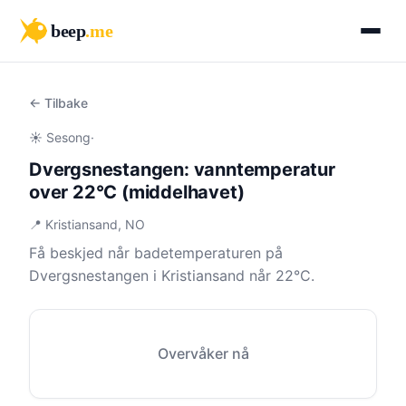
beep
.me
← Tilbake
☀️ Sesong
·
Dvergsnestangen: vanntemperatur
over 22°C (middelhavet)
📍 Kristiansand, NO
Få beskjed når badetemperaturen på
Dvergsnestangen i Kristiansand når 22°C.
Overvåker nå