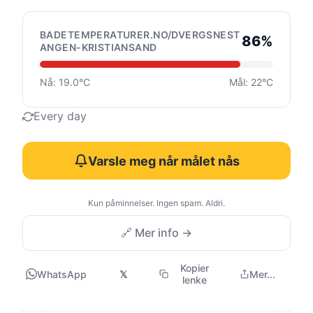
BADETEMPERATURER.NO/DVERGSNEST
86%
ANGEN-KRISTIANSAND
Nå: 19.0°C
Mål: 22°C
Every day
Varsle meg når målet nås
Kun påminnelser. Ingen spam. Aldri.
🔗 Mer info →
Kopier
WhatsApp
𝕏
Mer...
lenke