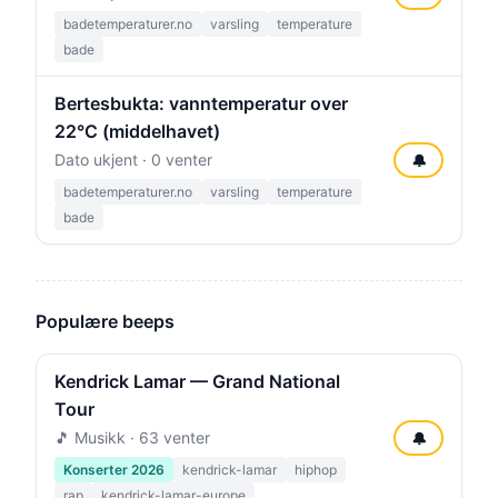
badetemperaturer.no
varsling
temperature
bade
Bertesbukta: vanntemperatur over
22°C (middelhavet)
Dato ukjent · 0 venter
🔔
badetemperaturer.no
varsling
temperature
bade
Populære beeps
Kendrick Lamar — Grand National
Tour
🎵 Musikk · 63 venter
🔔
Konserter 2026
kendrick-lamar
hiphop
rap
kendrick-lamar-europe