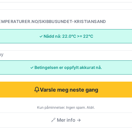
EMPERATURER.NO/SKIBBUSUNDET-KRISTIANSAND
✓ Nådd nå: 22.0°C >= 22°C
ay
✓ Betingelsen er oppfylt akkurat nå.
Varsle meg neste gang
Kun påminnelser. Ingen spam. Aldri.
🔗 Mer info →