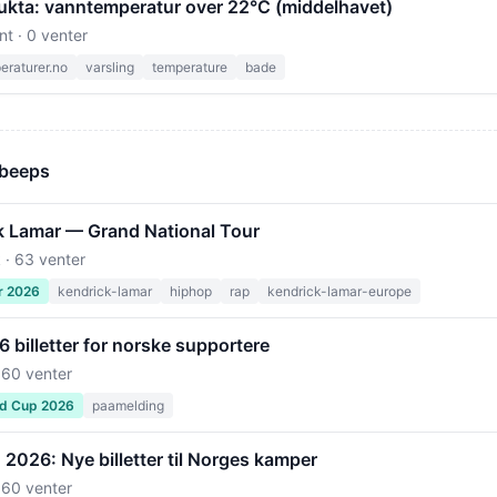
ukta: vanntemperatur over 22°C (middelhavet)
nt · 0 venter
raturer.no
varsling
temperature
bade
 beeps
k Lamar — Grand National Tour
 · 63 venter
r 2026
kendrick-lamar
hiphop
rap
kendrick-lamar-europe
billetter for norske supportere
 60 venter
ld Cup 2026
paamelding
2026: Nye billetter til Norges kamper
 60 venter