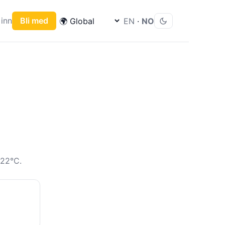
inn
Bli med
EN
·
NO
 22°C.