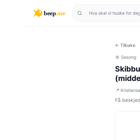
beep
.me
← Tilbake
☀️ Sesong
·
Skibbu
(midde
📍 Kristian
Få beskjed