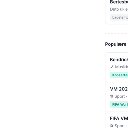
Bertesb
Dato ukje
badetempe
Populære
Kendric
🎵 Musikk
Konserte
VM 2026 
⚽ Sport ·
FIFA Wor
FIFA VM 
⚽ Sport ·