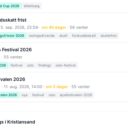
ld Cup 2026
billettsalg
sskatt frist
15. sep. 2026, 23:59
om 40 dager
· 56 venter
gsfrister 2026
naringsdrivende
skatt
forskuddsskatt
skattefrist
 Festival 2026
 · 55 venter
2026
festival
oslo
findings
oslo-festival
ivalen 2026
 ·
11. aug. 2026, 14:00
om 5 dager
· 55 venter
valen 2026
oya
festival
oslo
øyafestivalen-2026
s i Kristiansand