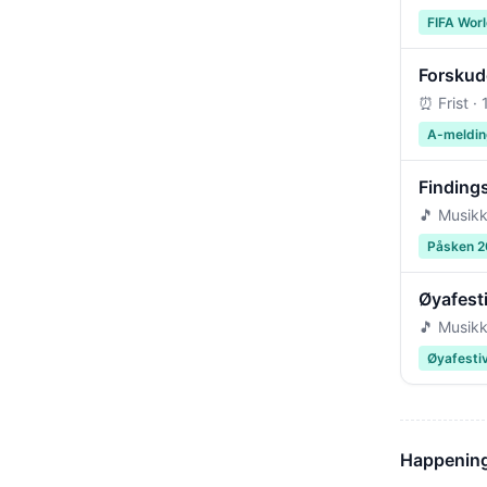
FIFA Wor
Forskudd
⏰ Frist ·
A-meldin
Findings
🎵 Musikk
Påsken 
Øyafest
🎵 Musikk
Øyafesti
Happening