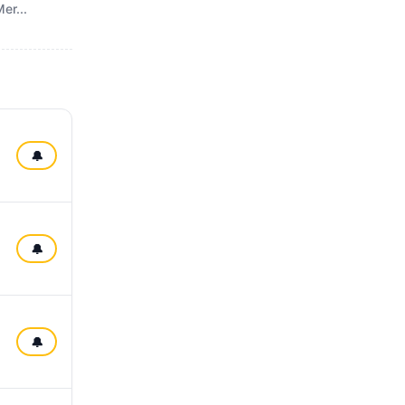
er...
🔔
🔔
🔔