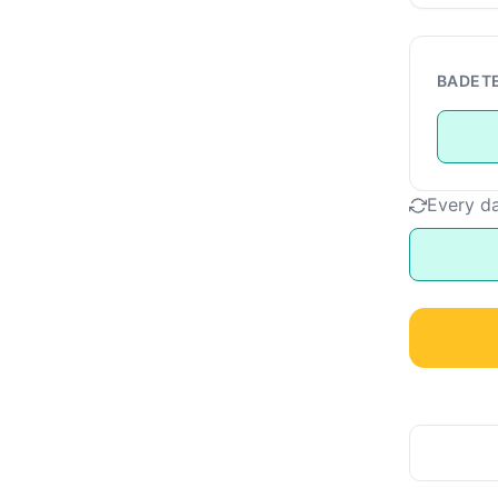
BADET
Every d