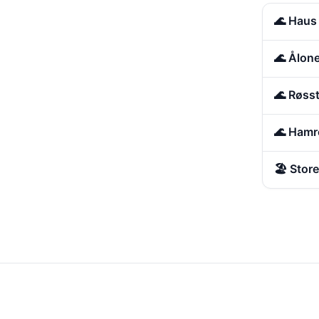
🌊 Haus
🌊 Ålon
🌊 Røss
🌊 Hamr
🏖️ Sto