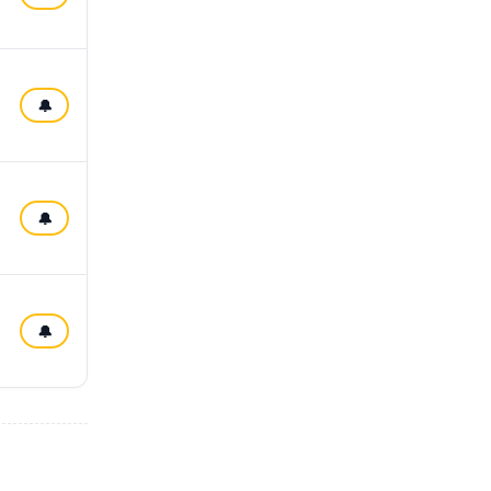
🔔
🔔
🔔