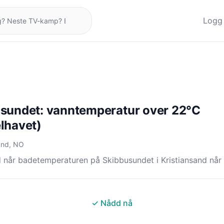
Logg 
sundet: vanntemperatur over 22°C
lhavet)
sand, NO
 når badetemperaturen på Skibbusundet i Kristiansand når
✓ Nådd nå