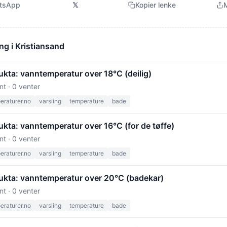
tsApp
𝕏
Kopier lenke
M
ng i Kristiansand
kta: vanntemperatur over 18°C (deilig)
nt · 0 venter
raturer.no
varsling
temperature
bade
kta: vanntemperatur over 16°C (for de tøffe)
nt · 0 venter
raturer.no
varsling
temperature
bade
ukta: vanntemperatur over 20°C (badekar)
nt · 0 venter
raturer.no
varsling
temperature
bade