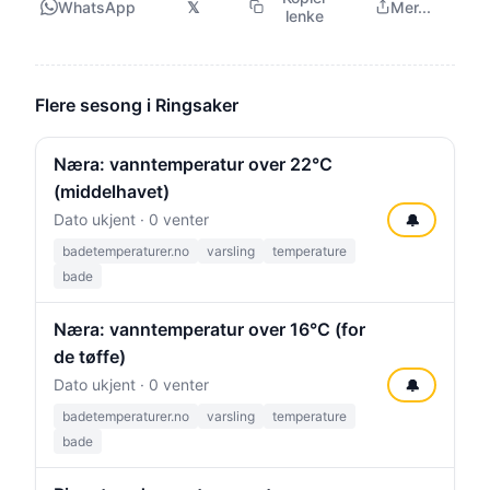
WhatsApp
𝕏
Mer...
lenke
Flere sesong i Ringsaker
Næra: vanntemperatur over 22°C
(middelhavet)
Dato ukjent · 0 venter
🔔
badetemperaturer.no
varsling
temperature
bade
Næra: vanntemperatur over 16°C (for
de tøffe)
Dato ukjent · 0 venter
🔔
badetemperaturer.no
varsling
temperature
bade