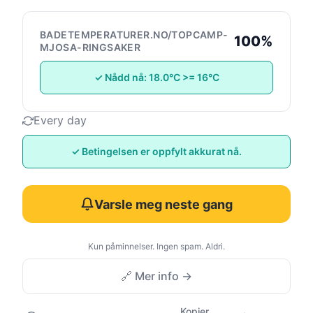
BADETEMPERATURER.NO/TOPCAMP-
100%
MJOSA-RINGSAKER
✓ Nådd nå: 18.0°C >= 16°C
Every day
✓ Betingelsen er oppfylt akkurat nå.
Varsle meg neste gang
Kun påminnelser. Ingen spam. Aldri.
🔗 Mer info →
Kopier