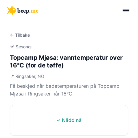
beep
.me
← Tilbake
☀️ Sesong
·
Topcamp Mjøsa: vanntemperatur over
16°C (for de tøffe)
📍 Ringsaker, NO
Få beskjed når badetemperaturen på Topcamp
Mjøsa i Ringsaker når 16°C.
✓ Nådd nå