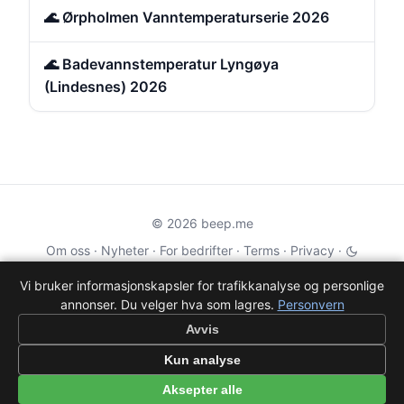
🌊 Ørpholmen Vanntemperaturserie 2026
🌊 Badevannstemperatur Lyngøya
(Lindesnes) 2026
© 2026 beep.me
Om oss
·
Nyheter
·
For bedrifter
·
Terms
·
Privacy
·
·
Wikidata
·
OMDb
Vi bruker informasjonskapsler for trafikkanalyse og personlige
annonser. Du velger hva som lagres.
Personvern
Data from TMDB, Wikidata & OMDb. Not endorsed or certified by these
services.
Avvis
Part of EPAK Vibes
·
Contact
Kun analyse
Personvern
|
beep.me — reminders gone social
Aksepter alle