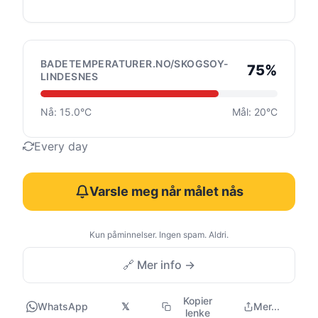
BADETEMPERATURER.NO/SKOGSOY-
75%
LINDESNES
Nå: 15.0°C
Mål: 20°C
Every day
Varsle meg når målet nås
Kun påminnelser. Ingen spam. Aldri.
🔗 Mer info →
Kopier
WhatsApp
𝕏
Mer...
lenke