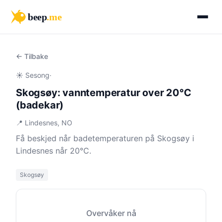
beep
.me
← Tilbake
☀️ Sesong
·
Skogsøy: vanntemperatur over 20°C
(badekar)
📍 Lindesnes, NO
Få beskjed når badetemperaturen på Skogsøy i
Lindesnes når 20°C.
Skogsøy
Overvåker nå