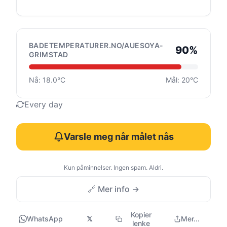
BADETEMPERATURER.NO/AUESOYA-
90%
GRIMSTAD
Nå: 18.0°C
Mål: 20°C
Every day
Varsle meg når målet nås
Kun påminnelser. Ingen spam. Aldri.
🔗 Mer info →
Kopier
WhatsApp
𝕏
Mer...
lenke