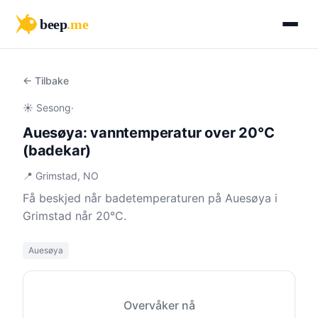
beep
.me
← Tilbake
☀️ Sesong
·
Auesøya: vanntemperatur over 20°C
(badekar)
📍 Grimstad, NO
Få beskjed når badetemperaturen på Auesøya i
Grimstad når 20°C.
Auesøya
Overvåker nå