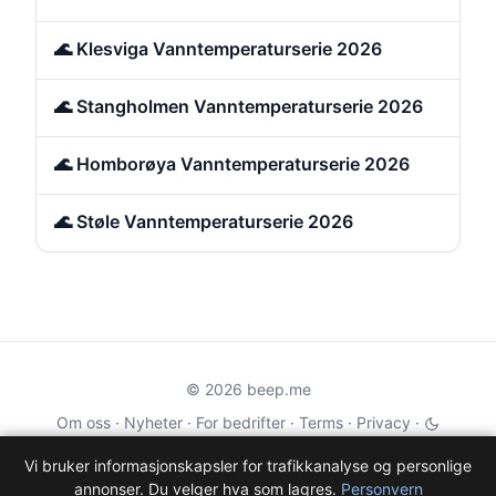
🌊 Klesviga Vanntemperaturserie 2026
🌊 Stangholmen Vanntemperaturserie 2026
🌊 Homborøya Vanntemperaturserie 2026
🌊 Støle Vanntemperaturserie 2026
© 2026 beep.me
Om oss
·
Nyheter
·
For bedrifter
·
Terms
·
Privacy
·
·
Wikidata
·
OMDb
Vi bruker informasjonskapsler for trafikkanalyse og personlige
annonser. Du velger hva som lagres.
Personvern
Data from TMDB, Wikidata & OMDb. Not endorsed or certified by these