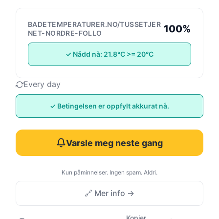
BADETEMPERATURER.NO/TUSSETJER
100%
NET-NORDRE-FOLLO
✓ Nådd nå: 21.8°C >= 20°C
Every day
✓ Betingelsen er oppfylt akkurat nå.
Varsle meg neste gang
Kun påminnelser. Ingen spam. Aldri.
🔗 Mer info →
Kopier