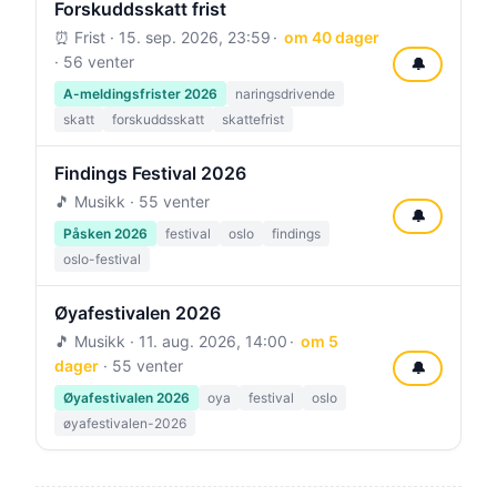
Forskuddsskatt frist
⏰ Frist ·
15. sep. 2026, 23:59
om 40 dager
· 56 venter
🔔
A-meldingsfrister 2026
naringsdrivende
skatt
forskuddsskatt
skattefrist
Findings Festival 2026
🎵 Musikk · 55 venter
🔔
Påsken 2026
festival
oslo
findings
oslo-festival
Øyafestivalen 2026
🎵 Musikk ·
11. aug. 2026, 14:00
om 5
dager
· 55 venter
🔔
Øyafestivalen 2026
oya
festival
oslo
øyafestivalen-2026