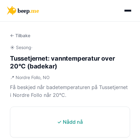
beep
.me
← Tilbake
☀️ Sesong
·
Tussetjernet: vanntemperatur over
20°C (badekar)
📍 Nordre Follo, NO
Få beskjed når badetemperaturen på Tussetjernet
i Nordre Follo når 20°C.
✓ Nådd nå