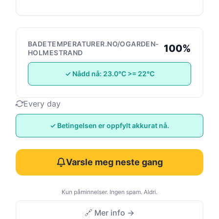
BADETEMPERATURER.NO/OGARDEN-
100%
HOLMESTRAND
✓ Nådd nå: 23.0°C >= 22°C
Every day
✓ Betingelsen er oppfylt akkurat nå.
Varsle meg neste gang
Kun påminnelser. Ingen spam. Aldri.
🔗 Mer info →