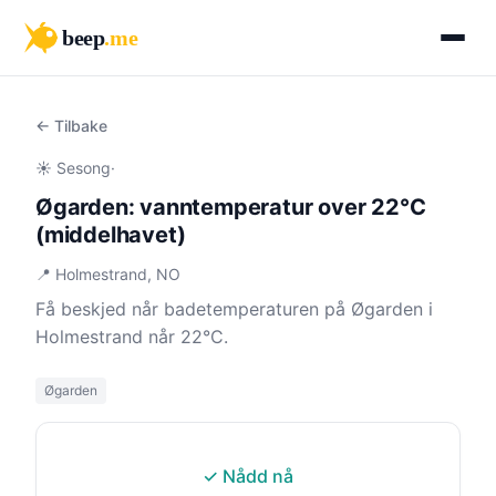
beep
.me
← Tilbake
☀️ Sesong
·
Øgarden: vanntemperatur over 22°C
(middelhavet)
📍 Holmestrand, NO
Få beskjed når badetemperaturen på Øgarden i
Holmestrand når 22°C.
Øgarden
✓ Nådd nå