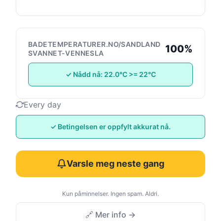
BADETEMPERATURER.NO/SANDLAND
100%
SVANNET-VENNESLA
✓ Nådd nå: 22.0°C >= 22°C
Every day
✓ Betingelsen er oppfylt akkurat nå.
Varsle meg neste gang
Kun påminnelser. Ingen spam. Aldri.
🔗 Mer info →