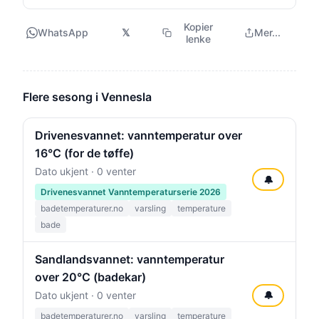
Kopier
WhatsApp
𝕏
Mer...
lenke
Flere sesong i Vennesla
Drivenesvannet: vanntemperatur over
16°C (for de tøffe)
Dato ukjent · 0 venter
🔔
Drivenesvannet Vanntemperaturserie 2026
badetemperaturer.no
varsling
temperature
bade
Sandlandsvannet: vanntemperatur
over 20°C (badekar)
Dato ukjent · 0 venter
🔔
badetemperaturer.no
varsling
temperature