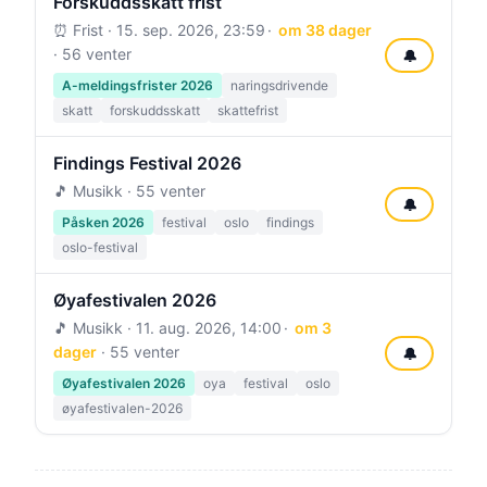
Forskuddsskatt frist
⏰ Frist ·
15. sep. 2026, 23:59
om 38 dager
· 56 venter
🔔
A-meldingsfrister 2026
naringsdrivende
skatt
forskuddsskatt
skattefrist
Findings Festival 2026
🎵 Musikk · 55 venter
🔔
Påsken 2026
festival
oslo
findings
oslo-festival
Øyafestivalen 2026
🎵 Musikk ·
11. aug. 2026, 14:00
om 3
dager
· 55 venter
🔔
Øyafestivalen 2026
oya
festival
oslo
øyafestivalen-2026