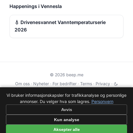
Happenings i Vennesla
💧 Drivenesvannet Vanntemperaturserie
2026
© 2026 beep.me
Om oss
·
Nyheter
·
For bedrifter
·
Terms
·
Privacy
·
·
Wikidata
·
OMDb
Vi bruker informasjonskapsler for trafikkanalyse og personlige
annonser. Du velger hva som lagres.
Personvern
Data from TMDB, Wikidata & OMDb. Not endorsed or certified by these
services.
Avvis
Part of EPAK Vibes
·
Contact
Kun analyse
Personvern
|
beep.me — reminders gone social
Aksepter alle