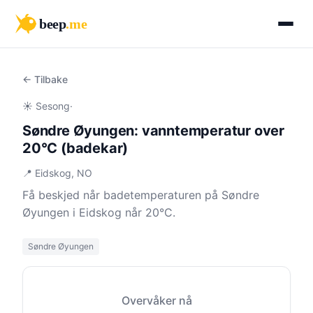
beep
.me
← Tilbake
☀️ Sesong
·
Søndre Øyungen: vanntemperatur over
20°C (badekar)
📍 Eidskog, NO
Få beskjed når badetemperaturen på Søndre
Øyungen i Eidskog når 20°C.
Søndre Øyungen
Overvåker nå