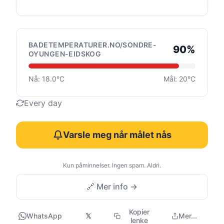
BADETEMPERATURER.NO/SONDRE-
90%
OYUNGEN-EIDSKOG
Nå: 18.0°C
Mål: 20°C
Every day
Varsle meg når målet nås
Kun påminnelser. Ingen spam. Aldri.
🔗 Mer info →
Kopier
WhatsApp
𝕏
Mer...
lenke