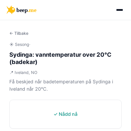
beep
.me
← Tilbake
☀️ Sesong
·
Sydinga: vanntemperatur over 20°C
(badekar)
📍 Iveland, NO
Få beskjed når badetemperaturen på Sydinga i
Iveland når 20°C.
✓ Nådd nå