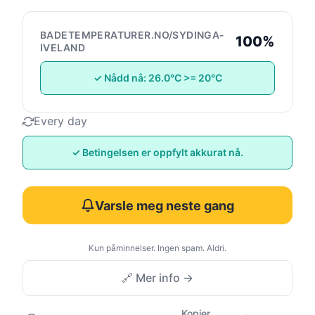
BADETEMPERATURER.NO/SYDINGA-
100%
IVELAND
✓ Nådd nå: 26.0°C >= 20°C
Every day
✓ Betingelsen er oppfylt akkurat nå.
Varsle meg neste gang
Kun påminnelser. Ingen spam. Aldri.
🔗 Mer info →
Kopier