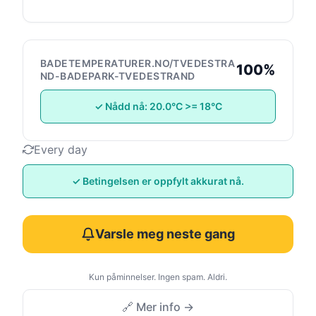
BADETEMPERATURER.NO/TVEDESTRA
100%
ND-BADEPARK-TVEDESTRAND
✓ Nådd nå: 20.0°C >= 18°C
Every day
✓ Betingelsen er oppfylt akkurat nå.
Varsle meg neste gang
Kun påminnelser. Ingen spam. Aldri.
🔗 Mer info →