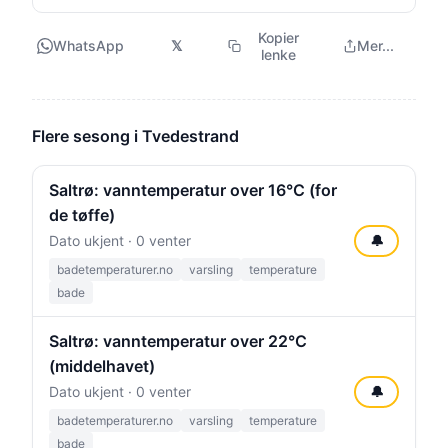
Kopier
WhatsApp
𝕏
Mer...
lenke
Flere sesong i Tvedestrand
Saltrø: vanntemperatur over 16°C (for
de tøffe)
Dato ukjent · 0 venter
🔔
badetemperaturer.no
varsling
temperature
bade
Saltrø: vanntemperatur over 22°C
(middelhavet)
Dato ukjent · 0 venter
🔔
badetemperaturer.no
varsling
temperature
bade