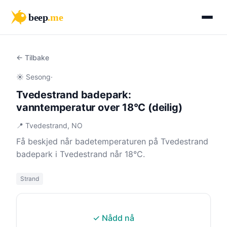
beep
.me
← Tilbake
☀️ Sesong
·
Tvedestrand badepark:
vanntemperatur over 18°C (deilig)
📍 Tvedestrand, NO
Få beskjed når badetemperaturen på Tvedestrand
badepark i Tvedestrand når 18°C.
Strand
✓ Nådd nå