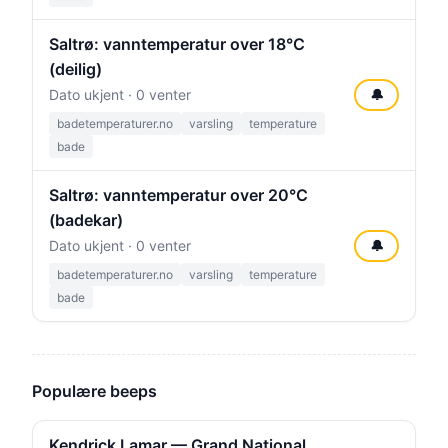
Saltrø: vanntemperatur over 18°C
(deilig)
Dato ukjent · 0 venter
🔔
badetemperaturer.no
varsling
temperature
bade
Saltrø: vanntemperatur over 20°C
(badekar)
Dato ukjent · 0 venter
🔔
badetemperaturer.no
varsling
temperature
bade
Populære beeps
Kendrick Lamar — Grand National