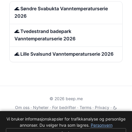
🌊 Søndre Svabukta Vanntemperaturserie
2026
🌊 Tvedestrand badepark
Vanntemperaturserie 2026
🌊 Lille Svalsund Vanntemperaturserie 2026
© 2026 beep.me
Om oss
·
Nyheter
·
For bedrifter
·
Terms
·
Privacy
·
·
Wikidata
·
OMDb
Vi bruker informasjonskapsler for trafikkanalyse og personlige
annonser. Du velger hva som lagres.
Personvern
Data from TMDB, Wikidata & OMDb. Not endorsed or certified by these
services.