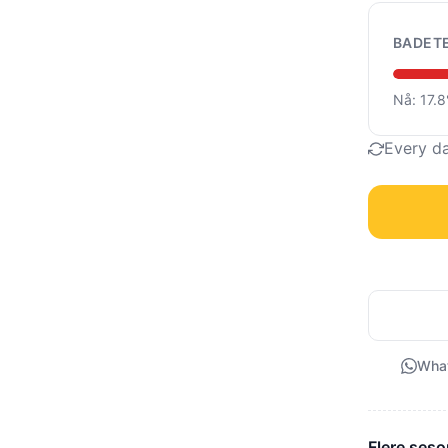
BADET
Nå: 17.
Every d
Wha
Flere seso