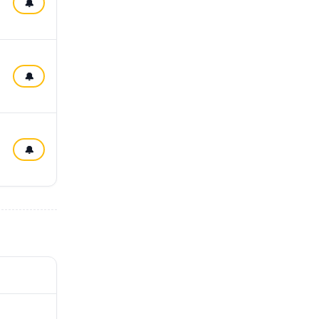
🔔
🔔
🔔