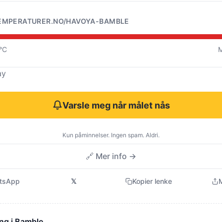
EMPERATURER.NO/HAVOYA-BAMBLE
8°C
M
ay
Varsle meg når målet nås
Kun påminnelser. Ingen spam. Aldri.
🔗 Mer info →
tsApp
𝕏
Kopier lenke
M
ng i Bamble