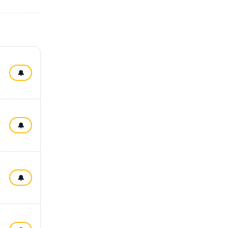
🔔
🔔
🔔