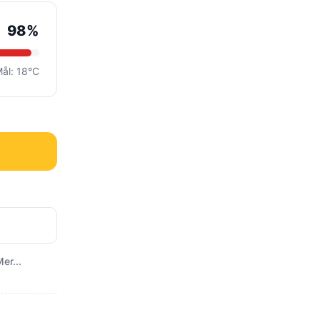
98%
ål: 18°C
er...