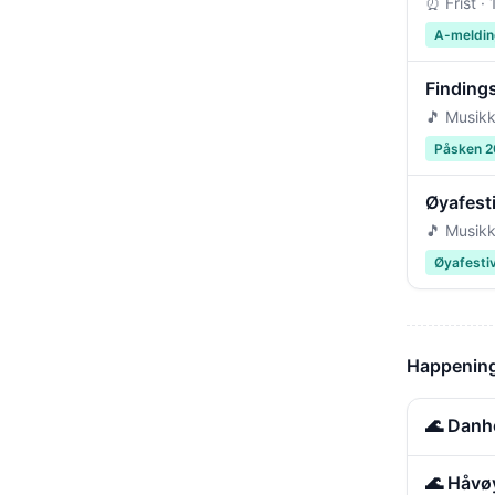
⏰ Frist ·
A-meldin
Findings
🎵 Musikk
Påsken 
Øyafest
🎵 Musikk
Øyafesti
Happening
🌊 Danh
🌊 Håvø