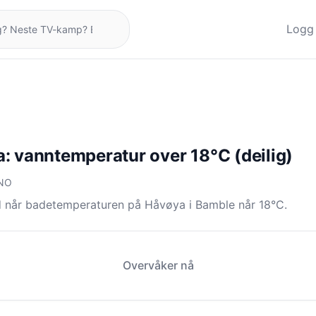
Logg 
: vanntemperatur over 18°C (deilig)
 NO
d når badetemperaturen på Håvøya i Bamble når 18°C.
Overvåker nå