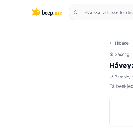
beep
.me
← Tilbake
☀️ Sesong
·
Håvøya
📍 Bamble,
Få beskje