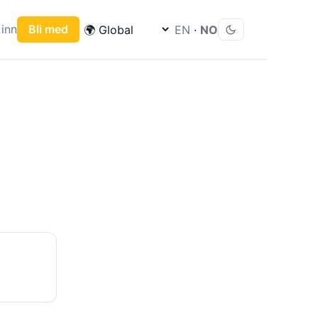
inn
Bli med
EN
·
NO