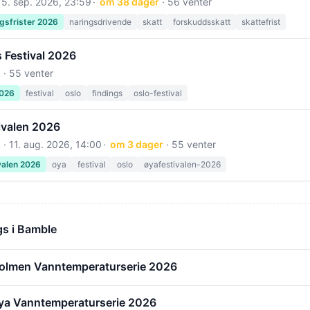
15. sep. 2026, 23:59
om 38 dager
· 56 venter
gsfrister 2026
naringsdrivende
skatt
forskuddsskatt
skattefrist
 Festival 2026
 · 55 venter
2026
festival
oslo
findings
oslo-festival
ivalen 2026
 ·
11. aug. 2026, 14:00
om 3 dager
· 55 venter
valen 2026
oya
festival
oslo
øyafestivalen-2026
s i Bamble
olmen Vanntemperaturserie 2026
ya Vanntemperaturserie 2026