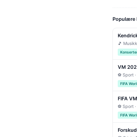
Populære
Kendric
🎵 Musikk
Konserte
VM 2026 
⚽ Sport ·
FIFA Wor
FIFA VM 
⚽ Sport ·
FIFA Wor
Forskudd