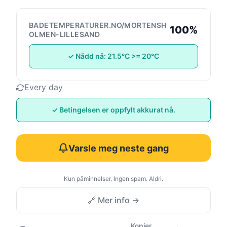
BADETEMPERATURER.NO/MORTENSH
100%
OLMEN-LILLESAND
✓ Nådd nå: 21.5°C >= 20°C
Every day
✓ Betingelsen er oppfylt akkurat nå.
Varsle meg neste gang
Kun påminnelser. Ingen spam. Aldri.
🔗 Mer info →
Kopier