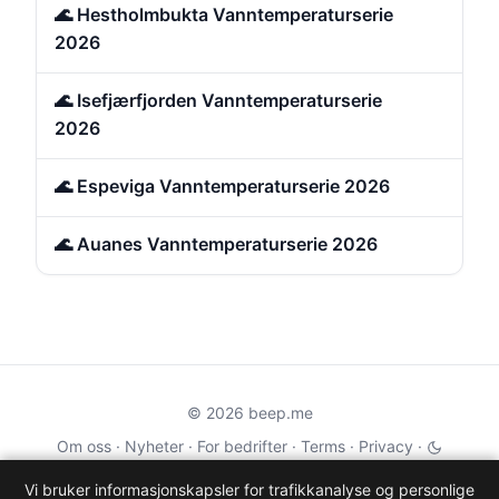
🌊 Hestholmbukta Vanntemperaturserie
2026
🌊 Isefjærfjorden Vanntemperaturserie
2026
🌊 Espeviga Vanntemperaturserie 2026
🌊 Auanes Vanntemperaturserie 2026
© 2026 beep.me
Om oss
·
Nyheter
·
For bedrifter
·
Terms
·
Privacy
·
·
Wikidata
·
OMDb
Vi bruker informasjonskapsler for trafikkanalyse og personlige