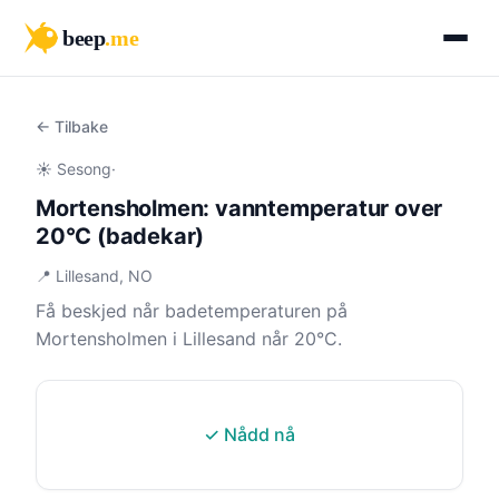
beep
.me
← Tilbake
☀️ Sesong
·
Mortensholmen: vanntemperatur over
20°C (badekar)
📍 Lillesand, NO
Få beskjed når badetemperaturen på
Mortensholmen i Lillesand når 20°C.
✓ Nådd nå