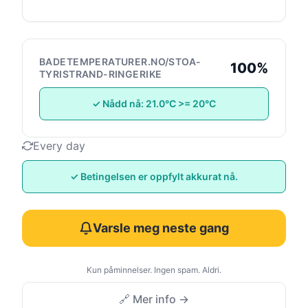
BADETEMPERATURER.NO/STOA-
100%
TYRISTRAND-RINGERIKE
✓ Nådd nå: 21.0°C >= 20°C
Every day
✓ Betingelsen er oppfylt akkurat nå.
Varsle meg neste gang
Kun påminnelser. Ingen spam. Aldri.
🔗 Mer info →