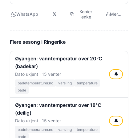
Kopier
WhatsApp
𝕏
Mer...
lenke
Flere sesong i Ringerike
Øyangen: vanntemperatur over 20°C
(badekar)
Dato ukjent · 15 venter
🔔
badetemperaturer.no
varsling
temperature
bade
Øyangen: vanntemperatur over 18°C
(deilig)
Dato ukjent · 15 venter
🔔
badetemperaturer.no
varsling
temperature
bade