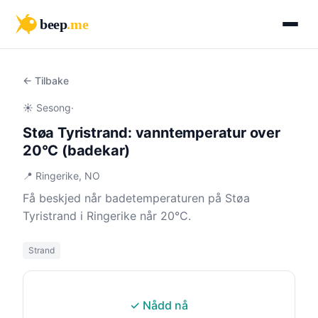
beep
.me
← Tilbake
☀️ Sesong
·
Støa Tyristrand: vanntemperatur over
20°C (badekar)
📍 Ringerike, NO
Få beskjed når badetemperaturen på Støa
Tyristrand i Ringerike når 20°C.
Strand
✓ Nådd nå