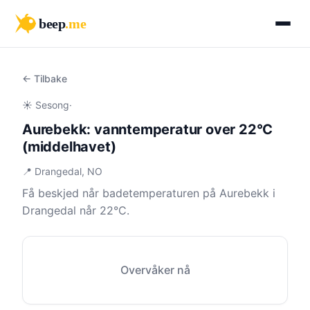
beep
.me
← Tilbake
☀️ Sesong
·
Aurebekk: vanntemperatur over 22°C
(middelhavet)
📍 Drangedal, NO
Få beskjed når badetemperaturen på Aurebekk i
Drangedal når 22°C.
Overvåker nå