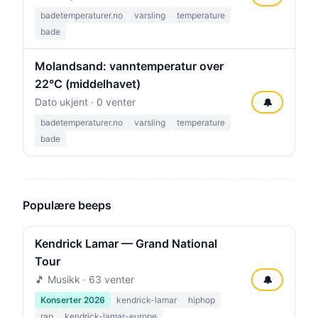
badetemperaturer.no
varsling
temperature
bade
Molandsand: vanntemperatur over
22°C (middelhavet)
Dato ukjent · 0 venter
🔔
badetemperaturer.no
varsling
temperature
bade
Populære beeps
Kendrick Lamar — Grand National
Tour
🎵 Musikk · 63 venter
🔔
Konserter 2026
kendrick-lamar
hiphop
rap
kendrick-lamar-europe