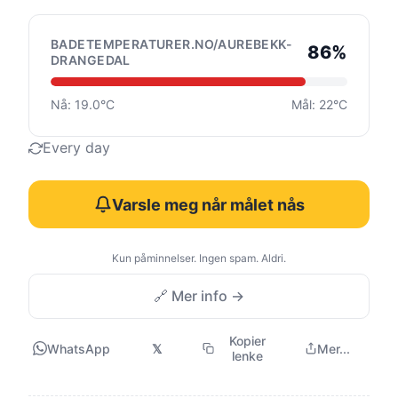
BADETEMPERATURER.NO/AUREBEKK-
86%
DRANGEDAL
Nå: 19.0°C
Mål: 22°C
Every day
Varsle meg når målet nås
Kun påminnelser. Ingen spam. Aldri.
🔗 Mer info →
Kopier
WhatsApp
𝕏
Mer...
lenke