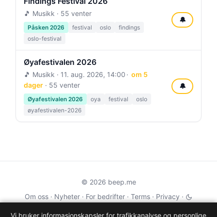
Findings Festival 2026
🎵 Musikk · 55 venter
🔔
Påsken 2026
festival
oslo
findings
oslo-festival
Øyafestivalen 2026
🎵 Musikk ·
11. aug. 2026, 14:00
om 5
dager
· 55 venter
🔔
Øyafestivalen 2026
oya
festival
oslo
øyafestivalen-2026
© 2026 beep.me
Om oss
·
Nyheter
·
For bedrifter
·
Terms
·
Privacy
·
·
Wikidata
·
OMDb
Vi bruker informasjonskapsler for trafikkanalyse og personlige