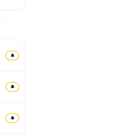
🔔
🔔
🔔