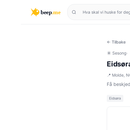
beep
.me
← Tilbake
☀️ Sesong
·
Eidsør
📍 Molde, 
Få beskjed
Eidsøra