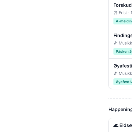
Forskudd
⏰ Frist ·
A-meldin
Findings
🎵 Musikk
Påsken 
Øyafest
🎵 Musikk
Øyafesti
Happening
🌊 Eids