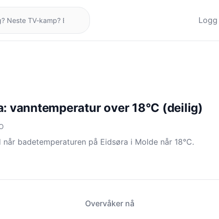
Logg 
a: vanntemperatur over 18°C (deilig)
NO
 når badetemperaturen på Eidsøra i Molde når 18°C.
Overvåker nå