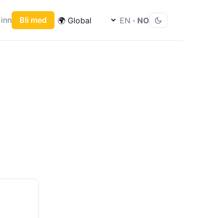
inn
Bli med
EN
·
NO