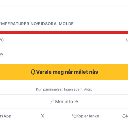
EMPERATURER.NO/EIDSORA-MOLDE
0°C
M
ay
Varsle meg når målet nås
Kun påminnelser. Ingen spam. Aldri.
🔗 Mer info →
tsApp
𝕏
Kopier lenke
M