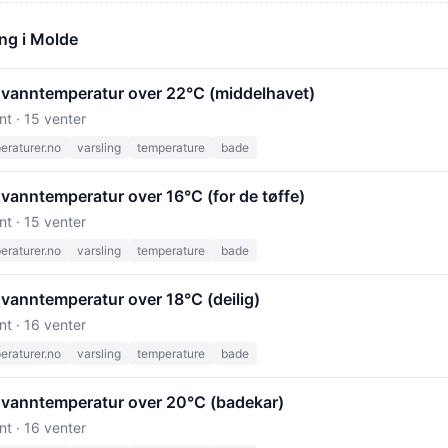
ng i Molde
 vanntemperatur over 22°C (middelhavet)
nt · 15 venter
raturer.no
varsling
temperature
bade
vanntemperatur over 16°C (for de tøffe)
nt · 15 venter
raturer.no
varsling
temperature
bade
 vanntemperatur over 18°C (deilig)
nt · 16 venter
raturer.no
varsling
temperature
bade
 vanntemperatur over 20°C (badekar)
nt · 16 venter