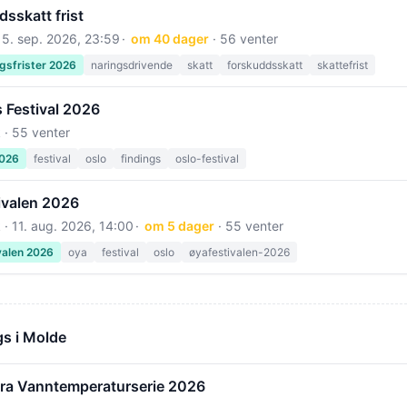
sskatt frist
15. sep. 2026, 23:59
om 40 dager
· 56 venter
gsfrister 2026
naringsdrivende
skatt
forskuddsskatt
skattefrist
 Festival 2026
 · 55 venter
2026
festival
oslo
findings
oslo-festival
ivalen 2026
 ·
11. aug. 2026, 14:00
om 5 dager
· 55 venter
valen 2026
oya
festival
oslo
øyafestivalen-2026
s i Molde
øra Vanntemperaturserie 2026