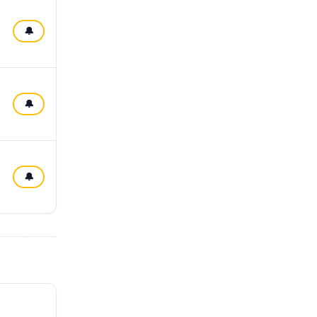
🔔
🔔
🔔