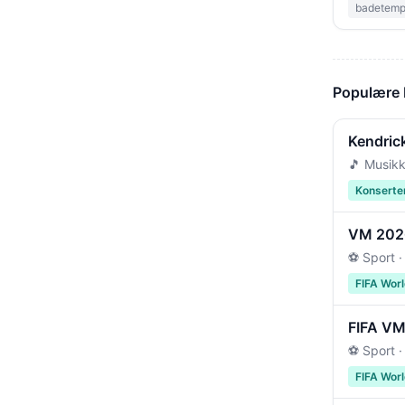
badetempe
Populære
Kendric
🎵 Musikk
Konserte
VM 2026 
⚽ Sport ·
FIFA Wor
FIFA VM 
⚽ Sport ·
FIFA Wor