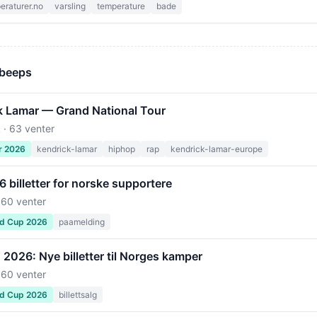
raturer.no
varsling
temperature
bade
 beeps
k Lamar — Grand National Tour
 · 63 venter
r 2026
kendrick-lamar
hiphop
rap
kendrick-lamar-europe
billetter for norske supportere
 60 venter
ld Cup 2026
paamelding
2026: Nye billetter til Norges kamper
 60 venter
ld Cup 2026
billettsalg