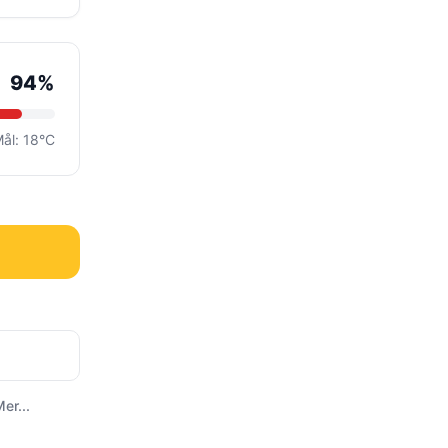
94%
ål: 18°C
er...