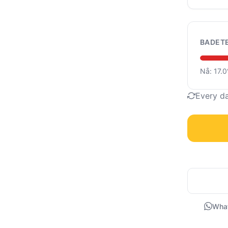
BADET
Nå: 17.
Every d
Wha