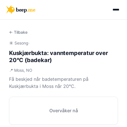
beep
.me
← Tilbake
☀️ Sesong
·
Kuskjærbukta: vanntemperatur over
20°C (badekar)
📍 Moss, NO
Få beskjed når badetemperaturen på
Kuskjærbukta i Moss når 20°C.
Overvåker nå