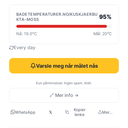
BADETEMPERATURER.NO/KUSKJAERBU
95%
KTA-MOSS
Nå: 19.0°C
Mål: 20°C
Every day
Varsle meg når målet nås
Kun påminnelser. Ingen spam. Aldri.
🔗 Mer info →
Kopier
WhatsApp
𝕏
Mer...
lenke