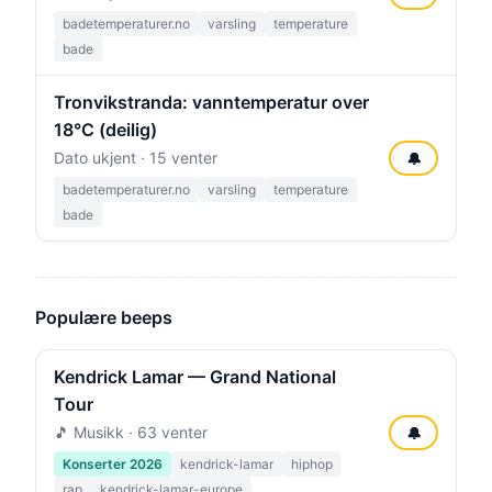
badetemperaturer.no
varsling
temperature
bade
Tronvikstranda: vanntemperatur over
18°C (deilig)
Dato ukjent · 15 venter
🔔
badetemperaturer.no
varsling
temperature
bade
Populære beeps
Kendrick Lamar — Grand National
Tour
🎵 Musikk · 63 venter
🔔
Konserter 2026
kendrick-lamar
hiphop
rap
kendrick-lamar-europe