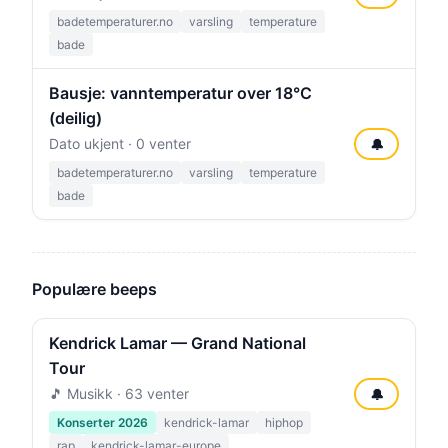
badetemperaturer.no
varsling
temperature
bade
Bausje: vanntemperatur over 18°C
(deilig)
Dato ukjent · 0 venter
🔔
badetemperaturer.no
varsling
temperature
bade
Populære beeps
Kendrick Lamar — Grand National
Tour
🎵 Musikk · 63 venter
🔔
Konserter 2026
kendrick-lamar
hiphop
rap
kendrick-lamar-europe