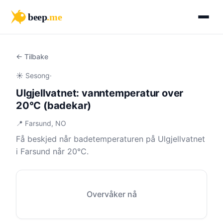
beep
.me
← Tilbake
☀️ Sesong
·
Ulgjellvatnet: vanntemperatur over
20°C (badekar)
📍 Farsund, NO
Få beskjed når badetemperaturen på Ulgjellvatnet
i Farsund når 20°C.
Overvåker nå