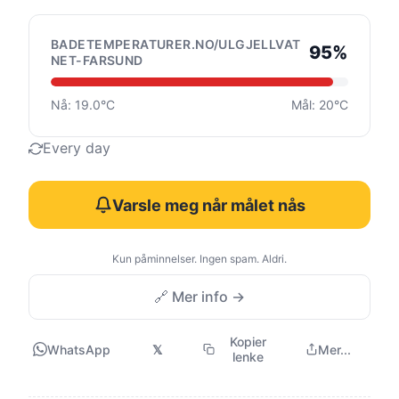
BADETEMPERATURER.NO/ULGJELLVAT
95%
NET-FARSUND
Nå: 19.0°C
Mål: 20°C
Every day
Varsle meg når målet nås
Kun påminnelser. Ingen spam. Aldri.
🔗 Mer info →
Kopier
WhatsApp
𝕏
Mer...
lenke