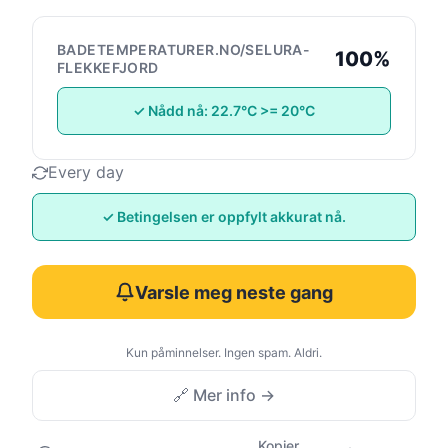
BADETEMPERATURER.NO/SELURA-
100%
FLEKKEFJORD
✓ Nådd nå: 22.7°C >= 20°C
Every day
✓ Betingelsen er oppfylt akkurat nå.
Varsle meg neste gang
Kun påminnelser. Ingen spam. Aldri.
🔗 Mer info →
Kopier