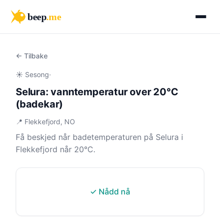
beep
.me
← Tilbake
☀️ Sesong
·
Selura: vanntemperatur over 20°C
(badekar)
📍 Flekkefjord, NO
Få beskjed når badetemperaturen på Selura i
Flekkefjord når 20°C.
✓ Nådd nå