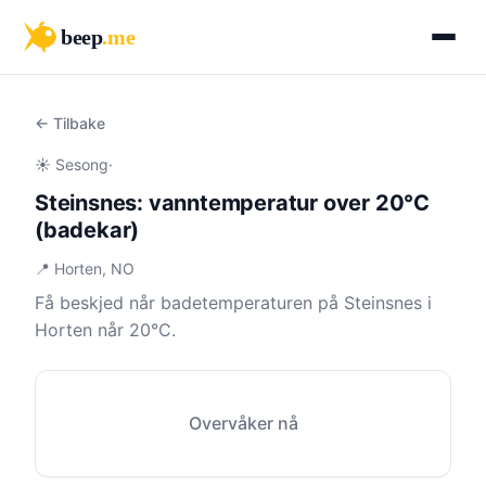
beep
.me
← Tilbake
☀️ Sesong
·
Steinsnes: vanntemperatur over 20°C
(badekar)
📍 Horten, NO
Få beskjed når badetemperaturen på Steinsnes i
Horten når 20°C.
Overvåker nå