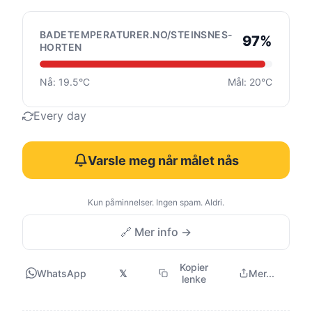
BADETEMPERATURER.NO/STEINSNES-
97%
HORTEN
Nå: 19.5°C
Mål: 20°C
Every day
Varsle meg når målet nås
Kun påminnelser. Ingen spam. Aldri.
🔗 Mer info →
Kopier
WhatsApp
𝕏
Mer...
lenke