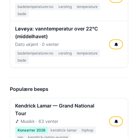
badetemperaturer.no
varsling
temperature
bade
Løvøya: vanntemperatur over 22°C
(middelhavet)
Dato ukjent · 0 venter
🔔
badetemperaturer.no
varsling
temperature
bade
Populære beeps
Kendrick Lamar — Grand National
Tour
🎵 Musikk · 63 venter
🔔
Konserter 2026
kendrick-lamar
hiphop
rap
kendrick-lamar-europe