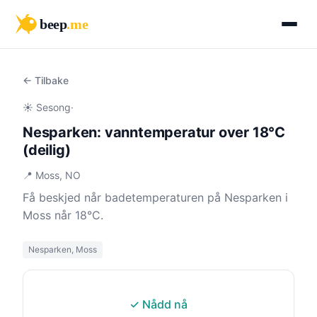
beep
.me
← Tilbake
☀️ Sesong
·
Nesparken: vanntemperatur over 18°C
(deilig)
📍 Moss, NO
Få beskjed når badetemperaturen på Nesparken i
Moss når 18°C.
Nesparken, Moss
✓ Nådd nå