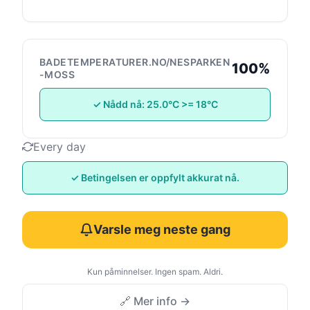
BADETEMPERATURER.NO/NESPARKEN
100%
-MOSS
✓ Nådd nå: 25.0°C >= 18°C
Every day
✓ Betingelsen er oppfylt akkurat nå.
Varsle meg neste gang
Kun påminnelser. Ingen spam. Aldri.
🔗 Mer info →