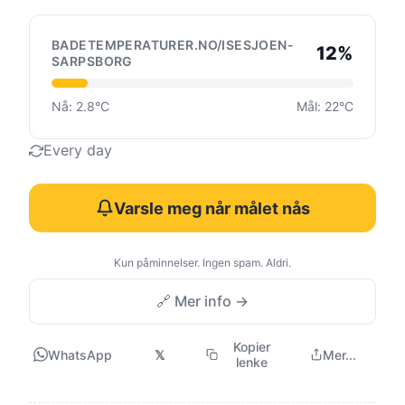
BADETEMPERATURER.NO/ISESJOEN-
12%
SARPSBORG
Nå: 2.8°C
Mål: 22°C
Every day
Varsle meg når målet nås
Kun påminnelser. Ingen spam. Aldri.
🔗 Mer info →
Kopier
WhatsApp
𝕏
Mer...
lenke