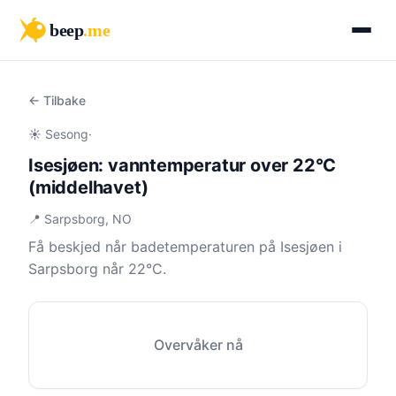
beep
.me
← Tilbake
☀️ Sesong
·
Isesjøen: vanntemperatur over 22°C
(middelhavet)
📍 Sarpsborg, NO
Få beskjed når badetemperaturen på Isesjøen i
Sarpsborg når 22°C.
Overvåker nå