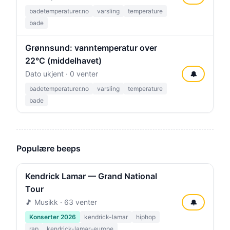
badetemperaturer.no
varsling
temperature
bade
Grønnsund: vanntemperatur over
22°C (middelhavet)
Dato ukjent · 0 venter
🔔
badetemperaturer.no
varsling
temperature
bade
Populære beeps
Kendrick Lamar — Grand National
Tour
🎵 Musikk · 63 venter
🔔
Konserter 2026
kendrick-lamar
hiphop
rap
kendrick-lamar-europe