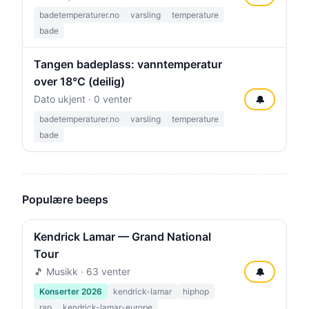
badetemperaturer.no
varsling
temperature
bade
Tangen badeplass: vanntemperatur
over 18°C (deilig)
Dato ukjent · 0 venter
🔔
badetemperaturer.no
varsling
temperature
bade
Populære beeps
Kendrick Lamar — Grand National
Tour
🎵 Musikk · 63 venter
🔔
Konserter 2026
kendrick-lamar
hiphop
rap
kendrick-lamar-europe