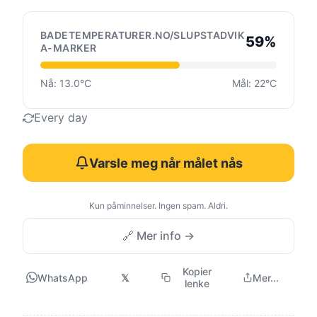
BADETEMPERATURER.NO/SLUPSTADVIK
59%
A-MARKER
Nå: 13.0°C
Mål: 22°C
Every day
Varsle meg når målet nås
Kun påminnelser. Ingen spam. Aldri.
🔗 Mer info →
Kopier
WhatsApp
𝕏
Mer...
lenke