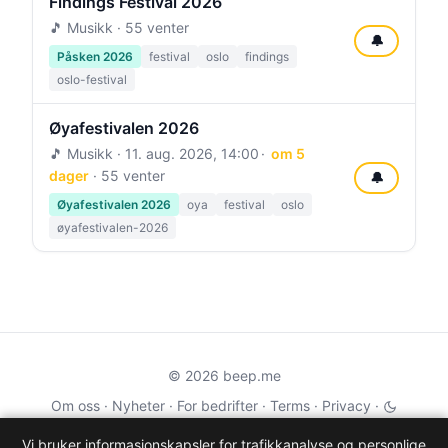
Findings Festival 2026
🎵 Musikk · 55 venter
🔔
Påsken 2026
festival
oslo
findings
oslo-festival
Øyafestivalen 2026
🎵 Musikk ·
11. aug. 2026, 14:00
om 5
dager
· 55 venter
🔔
Øyafestivalen 2026
oya
festival
oslo
øyafestivalen-2026
© 2026 beep.me
Om oss
·
Nyheter
·
For bedrifter
·
Terms
·
Privacy
·
·
Wikidata
·
OMDb
Vi bruker informasjonskapsler for trafikkanalyse og personlige