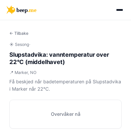
beep
.me
← Tilbake
☀️ Sesong
·
Slupstadvika: vanntemperatur over
22°C (middelhavet)
📍 Marker, NO
Få beskjed når badetemperaturen på Slupstadvika
i Marker når 22°C.
Overvåker nå