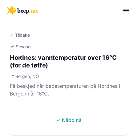
beep
.me
← Tilbake
☀️ Sesong
·
Hordnes: vanntemperatur over 16°C
(for de tøffe)
📍 Bergen, NO
Få beskjed når badetemperaturen på Hordnes i
Bergen når 16°C.
✓ Nådd nå