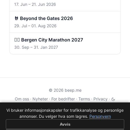
17. Jun – 21. Jun 2026
🤘 Beyond the Gates 2026
29. Jul – 01. Aug 2026
🏃‍♀️ Bergen City Marathon 2027
30. Sep – 31. Jan 2027
© 2026 beep.me
Om oss
·
Nyheter
·
For bedrifter
·
Terms
·
Privacy
·
·
Wikidata
·
OMDb
Vi bruker informasjonskapsler for trafikkanalyse og personlige
annonser. Du velger hva som lagres.
Personvern
Data from TMDB, Wikidata & OMDb. Not endorsed or certified by these
services.
Avvis