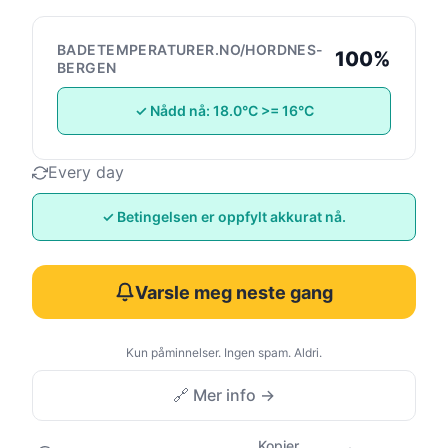
BADETEMPERATURER.NO/HORDNES-
100%
BERGEN
✓ Nådd nå: 18.0°C >= 16°C
Every day
✓ Betingelsen er oppfylt akkurat nå.
Varsle meg neste gang
Kun påminnelser. Ingen spam. Aldri.
🔗 Mer info →
Kopier