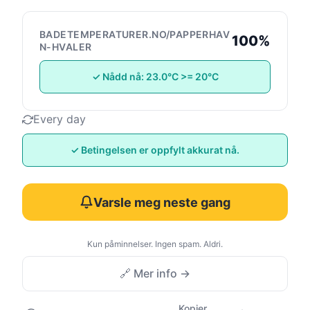
BADETEMPERATURER.NO/PAPPERHAV
100%
N-HVALER
✓ Nådd nå: 23.0°C >= 20°C
Every day
✓ Betingelsen er oppfylt akkurat nå.
Varsle meg neste gang
Kun påminnelser. Ingen spam. Aldri.
🔗 Mer info →
Kopier