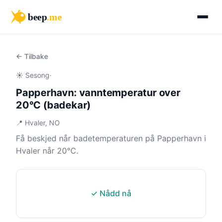
beep
.me
← Tilbake
☀️ Sesong
·
Papperhavn: vanntemperatur over
20°C (badekar)
📍 Hvaler, NO
Få beskjed når badetemperaturen på Papperhavn i
Hvaler når 20°C.
✓ Nådd nå