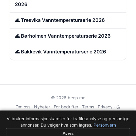
2026
🌊 Tresvika Vanntemperaturserie 2026
🌊 Børholmen Vanntemperaturserie 2026
🌊 Bakkevik Vanntemperaturserie 2026
© 2026 beep.me
Om oss
·
Nyheter
·
For bedrifter
·
Terms
·
Privacy
·
·
Wikidata
·
OMDb
Vi bruker informasjonskapsler for trafikkanalyse og personlige
annonser. Du velger hva som lagres.
Personvern
Data from TMDB, Wikidata & OMDb. Not endorsed or certified by these
services.
Avvis