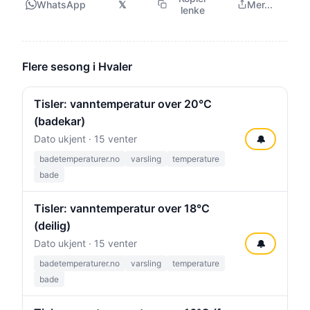
WhatsApp
𝕏
Mer...
lenke
Flere sesong i Hvaler
Tisler: vanntemperatur over 20°C
(badekar)
Dato ukjent · 15 venter
🔔
badetemperaturer.no
varsling
temperature
bade
Tisler: vanntemperatur over 18°C
(deilig)
Dato ukjent · 15 venter
🔔
badetemperaturer.no
varsling
temperature
bade