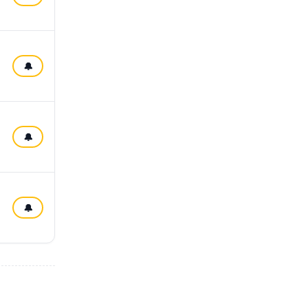
🔔
🔔
🔔