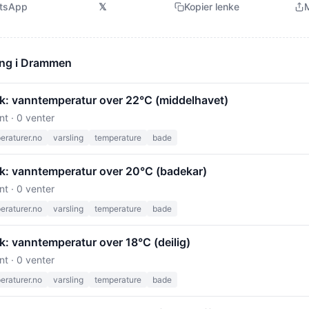
tsApp
𝕏
Kopier lenke
M
ong i Drammen
k: vanntemperatur over 22°C (middelhavet)
nt · 0 venter
raturer.no
varsling
temperature
bade
k: vanntemperatur over 20°C (badekar)
nt · 0 venter
raturer.no
varsling
temperature
bade
k: vanntemperatur over 18°C (deilig)
nt · 0 venter
raturer.no
varsling
temperature
bade