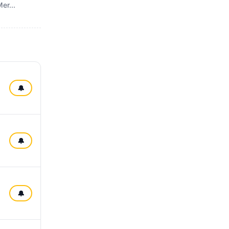
er...
🔔
🔔
🔔