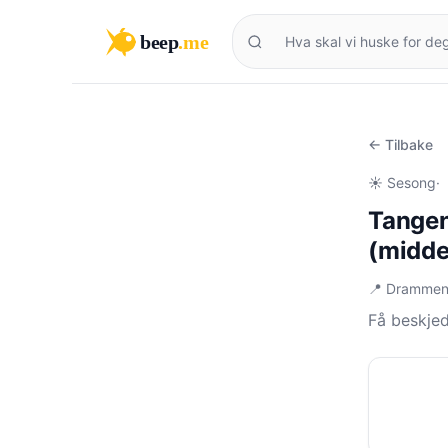
beep
.me
← Tilbake
☀️ Sesong
·
Tangen
(midde
📍 Drammen
Få beskje