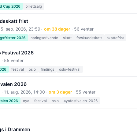
ld Cup 2026
billettsalg
sskatt frist
15. sep. 2026, 23:59
om 38 dager
· 56 venter
gsfrister 2026
naringsdrivende
skatt
forskuddsskatt
skattefrist
 Festival 2026
 · 55 venter
2026
festival
oslo
findings
oslo-festival
ivalen 2026
 ·
11. aug. 2026, 14:00
om 3 dager
· 55 venter
valen 2026
oya
festival
oslo
øyafestivalen-2026
gs i Drammen