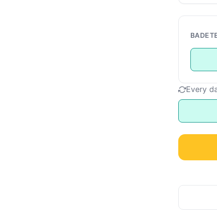
BADET
Every d