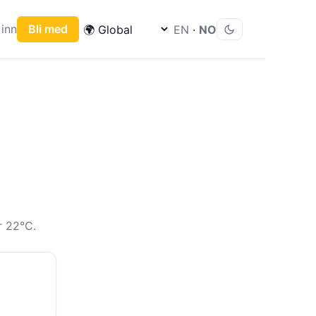
inn
Bli med
EN
·
NO
r 22°C.