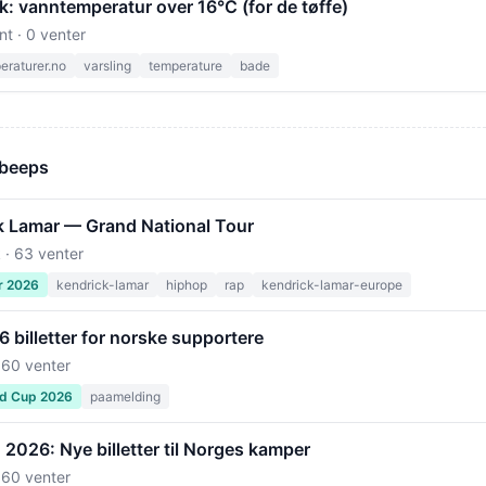
: vanntemperatur over 16°C (for de tøffe)
nt · 0 venter
raturer.no
varsling
temperature
bade
 beeps
k Lamar — Grand National Tour
 · 63 venter
r 2026
kendrick-lamar
hiphop
rap
kendrick-lamar-europe
billetter for norske supportere
 60 venter
ld Cup 2026
paamelding
2026: Nye billetter til Norges kamper
 60 venter