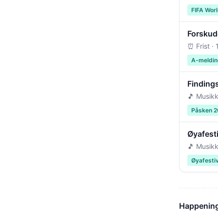
FIFA Wor
Forskudd
⏰ Frist ·
A-meldin
Findings
🎵 Musikk
Påsken 
Øyafest
🎵 Musikk
Øyafesti
Happenin