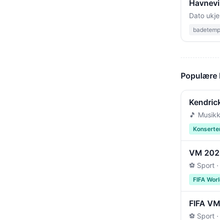
Havnevik
Dato ukje
badetempe
Populære
Kendric
🎵 Musikk
Konserte
VM 2026 
⚽ Sport ·
FIFA Wor
FIFA VM 
⚽ Sport ·