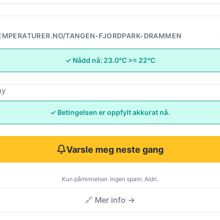
EMPERATURER.NO/TANGEN-FJORDPARK-DRAMMEN
✓ Nådd nå: 23.0°C >= 22°C
ay
✓ Betingelsen er oppfylt akkurat nå.
Varsle meg neste gang
Kun påminnelser. Ingen spam. Aldri.
🔗 Mer info →