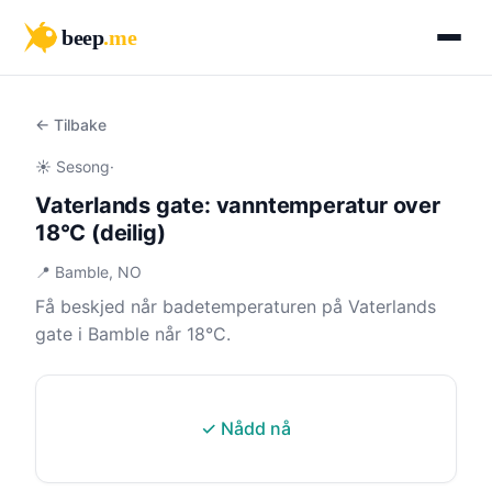
beep
.me
← Tilbake
☀️ Sesong
·
Vaterlands gate: vanntemperatur over
18°C (deilig)
📍 Bamble, NO
Få beskjed når badetemperaturen på Vaterlands
gate i Bamble når 18°C.
✓ Nådd nå