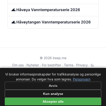
🌊 Håvøya Vanntemperaturserie 2026
🌊 Håvøytangen Vanntemperaturserie 2026
© 2026 beep.me
Om oss
·
Nyheter
·
For bedrifter
·
Terms
·
Privacy
·
·
Wikidata
·
OMDb
Vi bruker informasjonskapsler for trafikkanalyse og personlige
annonser. Du velger hva som lagres.
Personvern
Data from TMDB, Wikidata & OMDb. Not endorsed or certified by these
services.
Avvis
Part of EPAK Vibes
·
Contact
Kun analyse
Personvern
|
beep.me — reminders gone social
Aksepter alle