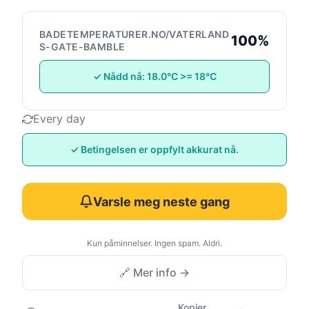
BADETEMPERATURER.NO/VATERLAND
100%
S-GATE-BAMBLE
✓ Nådd nå: 18.0°C >= 18°C
Every day
✓ Betingelsen er oppfylt akkurat nå.
Varsle meg neste gang
Kun påminnelser. Ingen spam. Aldri.
🔗 Mer info →
Kopier