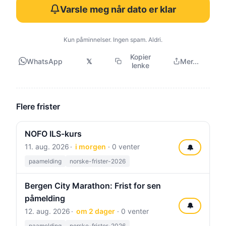
Varsle meg når dato er klar
Kun påminnelser. Ingen spam. Aldri.
Kopier
WhatsApp
𝕏
Mer...
lenke
Flere frister
NOFO ILS-kurs
11. aug. 2026
i morgen
· 0 venter
🔔
paamelding
norske-frister-2026
Bergen City Marathon: Frist for sen
påmelding
🔔
12. aug. 2026
om 2 dager
· 0 venter
paamelding
norske-frister-2026