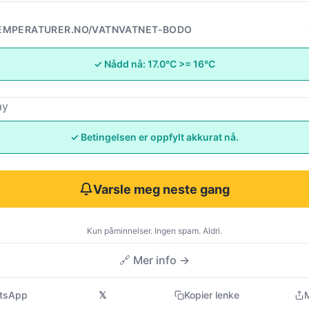
EMPERATURER.NO/VATNVATNET-BODO
✓ Nådd nå: 17.0°C >= 16°C
ay
✓ Betingelsen er oppfylt akkurat nå.
Varsle meg neste gang
Kun påminnelser. Ingen spam. Aldri.
🔗 Mer info →
tsApp
𝕏
Kopier lenke
M