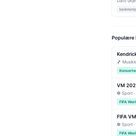
Dato ukje
badetempe
Populære
Kendric
🎵 Musikk
Konserte
VM 2026 
⚽ Sport ·
FIFA Wor
FIFA VM 
⚽ Sport ·
FIFA Wor