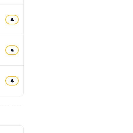
🔔
🔔
🔔