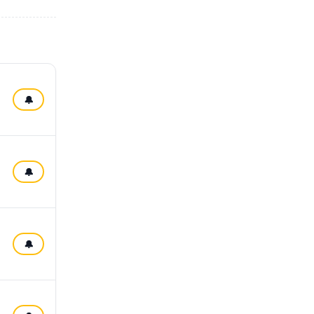
🔔
🔔
🔔