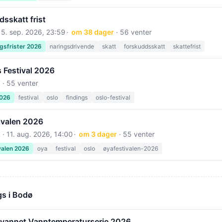
sskatt frist
15. sep. 2026, 23:59
om 38 dager
· 56 venter
gsfrister 2026
naringsdrivende
skatt
forskuddsskatt
skattefrist
 Festival 2026
 · 55 venter
2026
festival
oslo
findings
oslo-festival
ivalen 2026
 ·
11. aug. 2026, 14:00
om 3 dager
· 55 venter
valen 2026
oya
festival
oslo
øyafestivalen-2026
s i Bodø
yvannet Vanntemperaturserie 2026