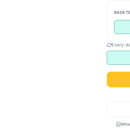
BADET
Every d
Wha