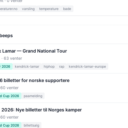
nt · 0 venter
raturer.no
varsling
temperature
bade
 beeps
k Lamar — Grand National Tour
 · 63 venter
r 2026
kendrick-lamar
hiphop
rap
kendrick-lamar-europe
billetter for norske supportere
 60 venter
ld Cup 2026
paamelding
2026: Nye billetter til Norges kamper
 60 venter
ld Cup 2026
billettsalg