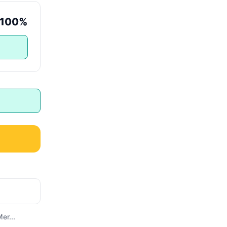
100%
er...