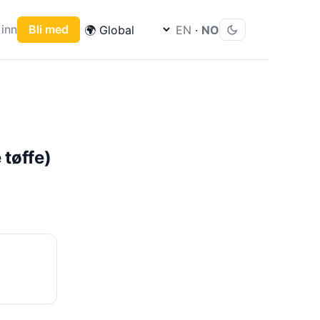
inn
Bli med
EN
·
NO
 tøffe)