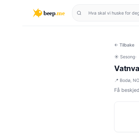
beep
.me
← Tilbake
☀️ Sesong
·
Vatnva
📍 Bodø, N
Få beskjed