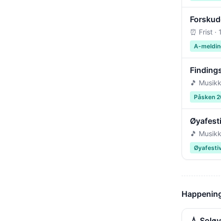
Forskudd
⏰ Frist ·
A-meldin
Findings
🎵 Musikk
Påsken 
Øyafest
🎵 Musikk
Øyafesti
Happening
💧 Solø