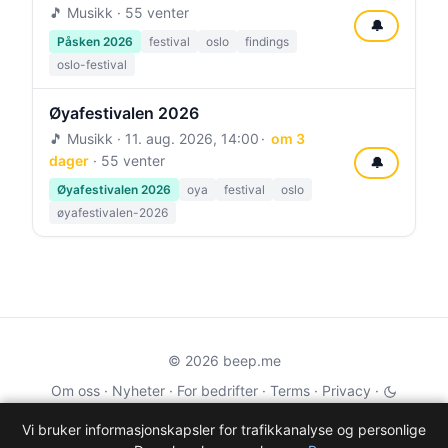
🎵 Musikk · 55 venter
🔔
Påsken 2026
festival
oslo
findings
oslo-festival
Øyafestivalen 2026
🎵 Musikk ·
11. aug. 2026, 14:00
om 3
dager
· 55 venter
🔔
Øyafestivalen 2026
oya
festival
oslo
øyafestivalen-2026
© 2026 beep.me
Om oss
·
Nyheter
·
For bedrifter
·
Terms
·
Privacy
·
·
Wikidata
·
OMDb
Vi bruker informasjonskapsler for trafikkanalyse og personlige