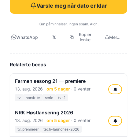
Varsle meg når dato er klar
Kun påminnelser. Ingen spam. Aldri.
Kopier
WhatsApp
𝕏
Mer...
lenke
Relaterte beeps
Farmen sesong 21 — premiere
13. aug. 2026
om 5 dager
· 0 venter
🔔
tv
norsk-tv
serie
tv-2
NRK Høstlansering 2026
13. aug. 2026
om 5 dager
· 0 venter
🔔
tv_premierer
tech-launches-2026