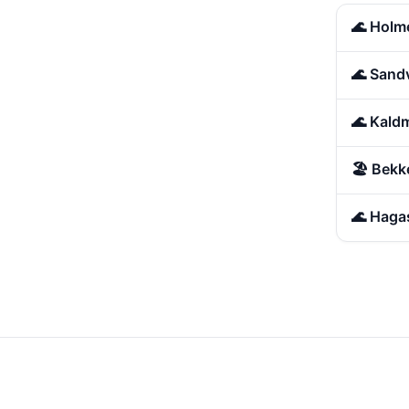
🌊 Holm
🌊 Sand
🌊 Kald
🏖️ Bek
🌊 Haga