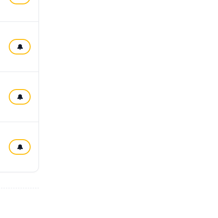
🔔
🔔
🔔