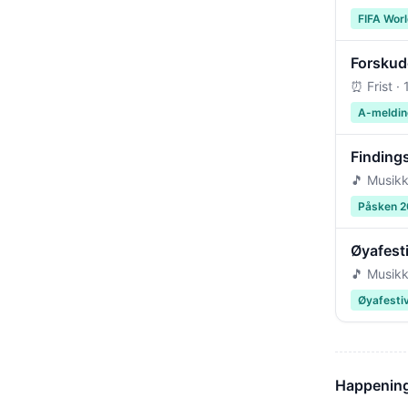
FIFA Wor
Forskudd
⏰ Frist ·
A-meldin
Findings
🎵 Musikk
Påsken 
Øyafest
🎵 Musikk
Øyafesti
Happening