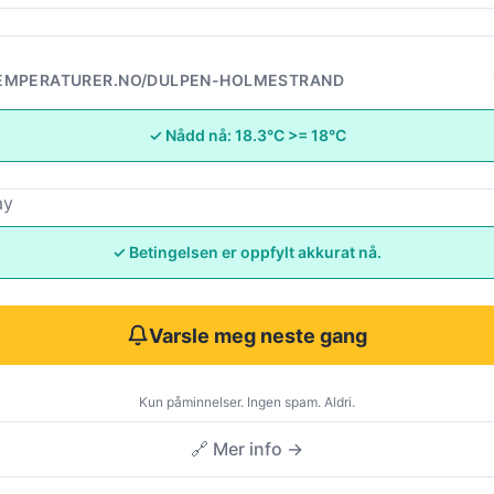
EMPERATURER.NO/DULPEN-HOLMESTRAND
✓ Nådd nå: 18.3°C >= 18°C
ay
✓ Betingelsen er oppfylt akkurat nå.
Varsle meg neste gang
Kun påminnelser. Ingen spam. Aldri.
🔗 Mer info →