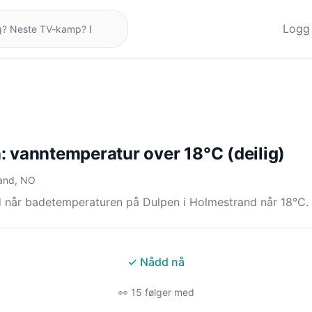
Logg 
: vanntemperatur over 18°C (deilig)
rand, NO
d når badetemperaturen på Dulpen i Holmestrand når 18°C.
✓ Nådd nå
👀 15 følger med