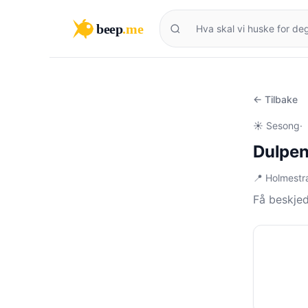
beep
.me
← Tilbake
☀️ Sesong
·
Dulpen
📍 Holmest
Få beskje