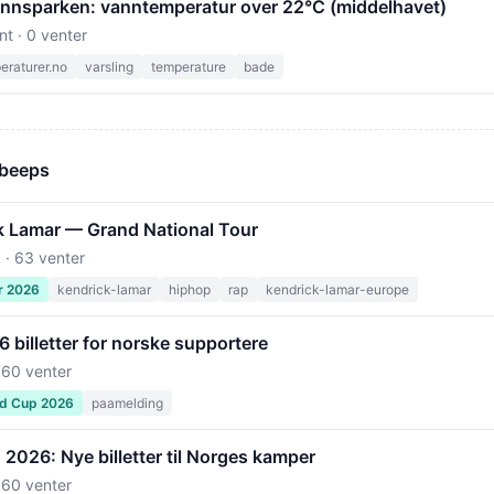
nsparken: vanntemperatur over 22°C (middelhavet)
nt · 0 venter
raturer.no
varsling
temperature
bade
 beeps
k Lamar — Grand National Tour
 · 63 venter
r 2026
kendrick-lamar
hiphop
rap
kendrick-lamar-europe
billetter for norske supportere
 60 venter
ld Cup 2026
paamelding
2026: Nye billetter til Norges kamper
 60 venter