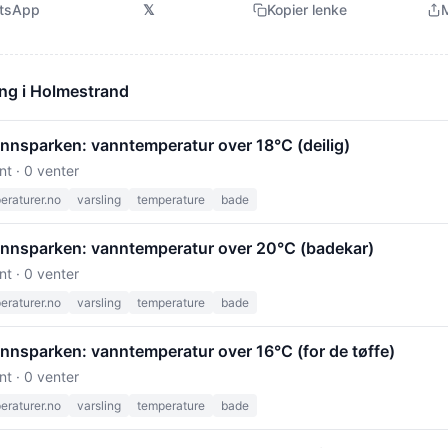
tsApp
𝕏
Kopier lenke
M
ong i Holmestrand
nsparken: vanntemperatur over 18°C (deilig)
nt · 0 venter
raturer.no
varsling
temperature
bade
nsparken: vanntemperatur over 20°C (badekar)
nt · 0 venter
raturer.no
varsling
temperature
bade
nsparken: vanntemperatur over 16°C (for de tøffe)
nt · 0 venter
raturer.no
varsling
temperature
bade