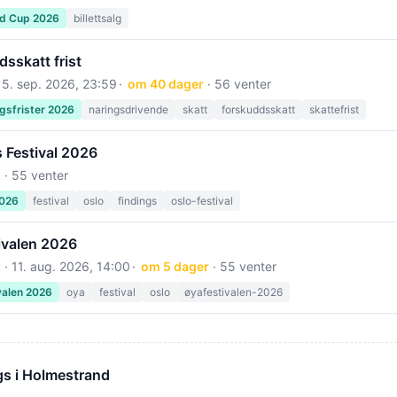
ld Cup 2026
billettsalg
sskatt frist
15. sep. 2026, 23:59
om 40 dager
· 56 venter
gsfrister 2026
naringsdrivende
skatt
forskuddsskatt
skattefrist
 Festival 2026
 · 55 venter
2026
festival
oslo
findings
oslo-festival
ivalen 2026
 ·
11. aug. 2026, 14:00
om 5 dager
· 55 venter
valen 2026
oya
festival
oslo
øyafestivalen-2026
s i Holmestrand