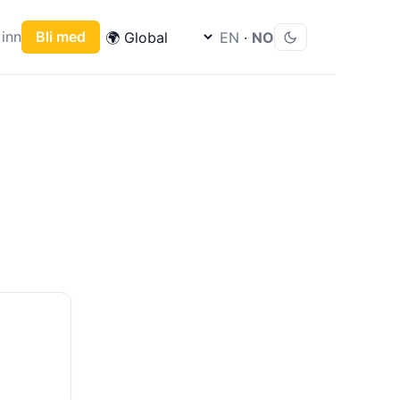
inn
Bli med
EN
·
NO