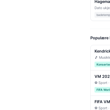
Hageman
Dato ukje
badetempe
Populære
Kendric
🎵 Musikk
Konserte
VM 2026 
⚽ Sport ·
FIFA Wor
FIFA VM 
⚽ Sport ·