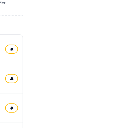
er...
🔔
🔔
🔔