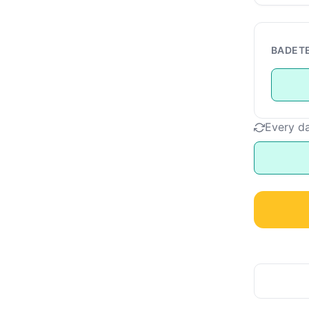
BADET
Every d