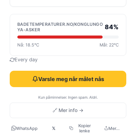
BADETEMPERATURER.NO/KONGLUNGO
84%
YA-ASKER
Nå: 18.5°C
Mål: 22°C
Every day
Varsle meg når målet nås
Kun påminnelser. Ingen spam. Aldri.
🔗 Mer info →
Kopier
WhatsApp
𝕏
Mer...
lenke