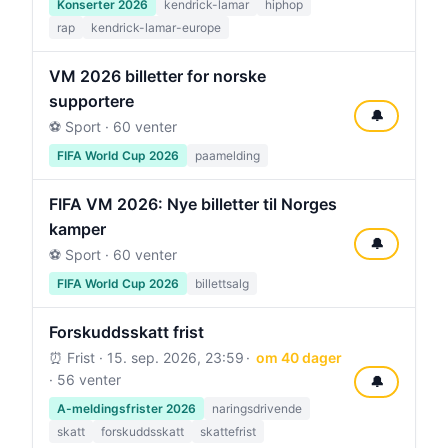
Konserter 2026
kendrick-lamar
hiphop
rap
kendrick-lamar-europe
VM 2026 billetter for norske
supportere
🔔
⚽ Sport · 60 venter
FIFA World Cup 2026
paamelding
FIFA VM 2026: Nye billetter til Norges
kamper
🔔
⚽ Sport · 60 venter
FIFA World Cup 2026
billettsalg
Forskuddsskatt frist
⏰ Frist ·
15. sep. 2026, 23:59
om 40 dager
· 56 venter
🔔
A-meldingsfrister 2026
naringsdrivende
skatt
forskuddsskatt
skattefrist