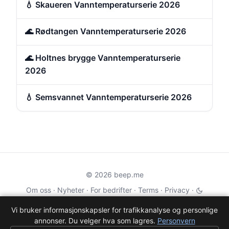
💧 Skaueren Vanntemperaturserie 2026
🌊 Rødtangen Vanntemperaturserie 2026
🌊 Holtnes brygge Vanntemperaturserie
2026
💧 Semsvannet Vanntemperaturserie 2026
© 2026 beep.me
Om oss
·
Nyheter
·
For bedrifter
·
Terms
·
Privacy
·
·
Wikidata
·
OMDb
Vi bruker informasjonskapsler for trafikkanalyse og personlige
annonser. Du velger hva som lagres.
Personvern
Data from TMDB, Wikidata & OMDb. Not endorsed or certified by these