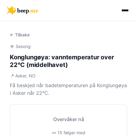
beep
.me
← Tilbake
☀️ Sesong
·
Konglungøya: vanntemperatur over
22°C (middelhavet)
📍 Asker, NO
Få beskjed når badetemperaturen på Konglungøya
i Asker når 22°C.
Overvåker nå
👀 15 følger med