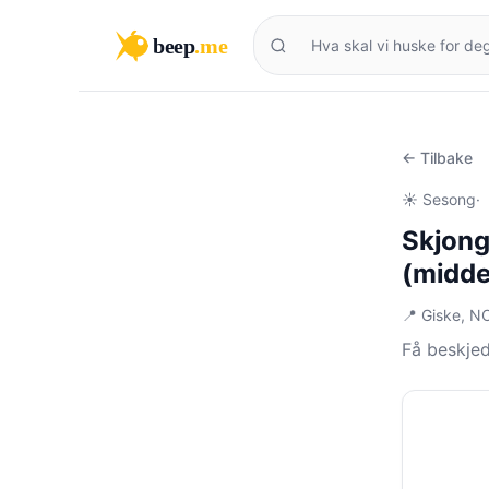
beep
.me
← Tilbake
☀️ Sesong
·
Skjong
(midde
📍 Giske, N
Få beskje