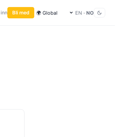
inn
Bli med
EN
·
NO