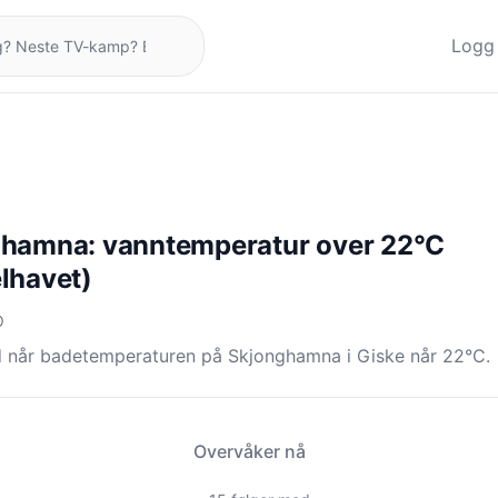
Logg 
hamna: vanntemperatur over 22°C
lhavet)
O
d når badetemperaturen på Skjonghamna i Giske når 22°C.
Overvåker nå