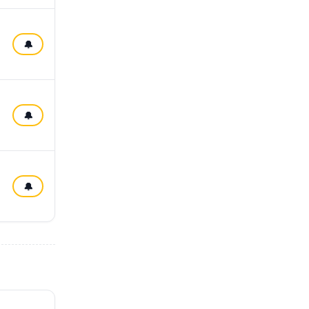
🔔
🔔
🔔