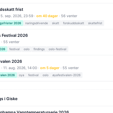
sskatt frist
15. sep. 2026, 23:59
om 40 dager
· 56 venter
gsfrister 2026
naringsdrivende
skatt
forskuddsskatt
skattefrist
 Festival 2026
 · 55 venter
2026
festival
oslo
findings
oslo-festival
ivalen 2026
 ·
11. aug. 2026, 14:00
om 5 dager
· 55 venter
valen 2026
oya
festival
oslo
øyafestivalen-2026
s i Giske
nghamna Vanntemperaturserie 2026