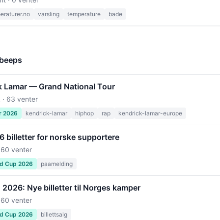
raturer.no
varsling
temperature
bade
 beeps
k Lamar — Grand National Tour
 · 63 venter
r 2026
kendrick-lamar
hiphop
rap
kendrick-lamar-europe
billetter for norske supportere
 60 venter
ld Cup 2026
paamelding
2026: Nye billetter til Norges kamper
 60 venter
ld Cup 2026
billettsalg