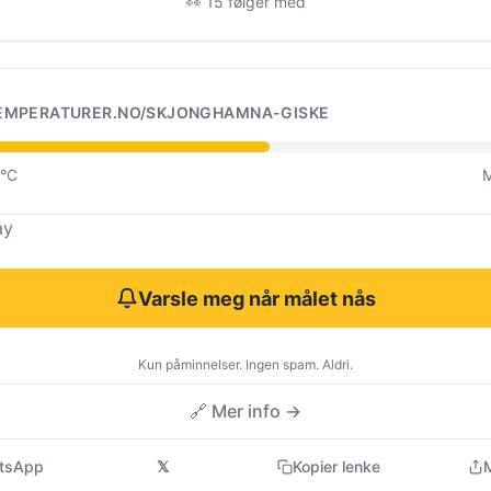
👀 15 følger med
EMPERATURER.NO/SKJONGHAMNA-GISKE
0°C
M
ay
Varsle meg når målet nås
Kun påminnelser. Ingen spam. Aldri.
🔗 Mer info →
tsApp
𝕏
Kopier lenke
M