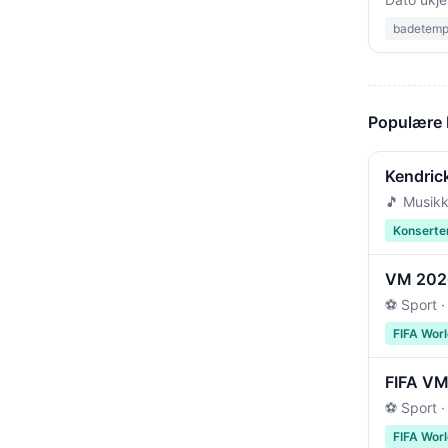
badetempe
Populære
Kendric
🎵 Musikk
Konserte
VM 2026 
⚽ Sport ·
FIFA Wor
FIFA VM 
⚽ Sport ·
FIFA Wor