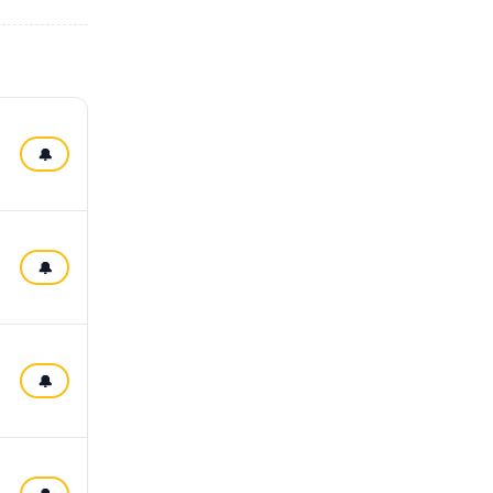
🔔
🔔
🔔