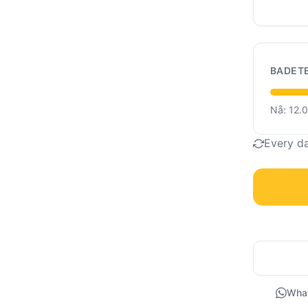
BADET
Nå: 12.
Every d
Wha