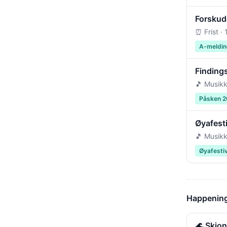
Forskudd
⏰ Frist ·
A-meldin
Findings
🎵 Musikk
Påsken 
Øyafest
🎵 Musikk
Øyafesti
Happening
🌊 Skjo