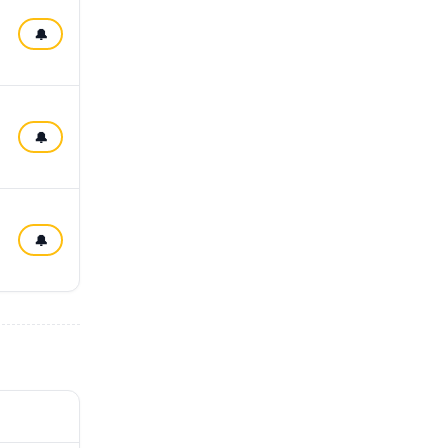
🔔
🔔
🔔