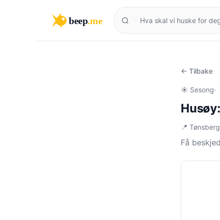
beep
.me
← Tilbake
☀️ Sesong
·
Husøy:
📍 Tønsber
Få beskje