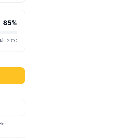
85%
ål: 20°C
er...