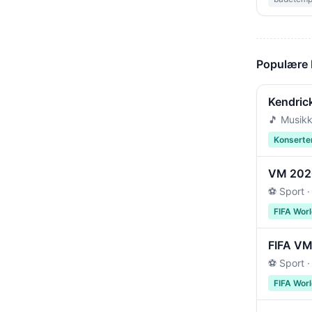
Populære
Kendric
🎵 Musikk
Konserte
VM 2026 
⚽ Sport ·
FIFA Wor
FIFA VM 
⚽ Sport ·
FIFA Wor