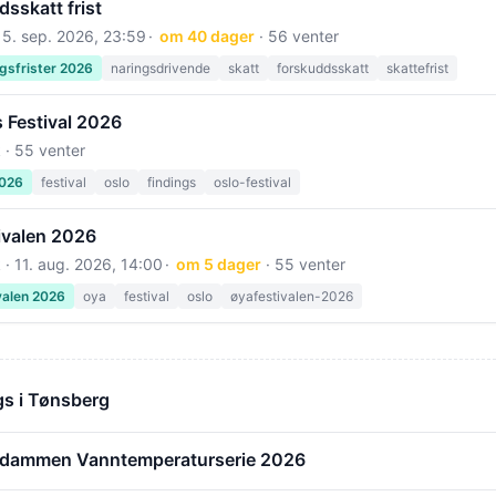
sskatt frist
15. sep. 2026, 23:59
om 40 dager
· 56 venter
gsfrister 2026
naringsdrivende
skatt
forskuddsskatt
skattefrist
 Festival 2026
 · 55 venter
2026
festival
oslo
findings
oslo-festival
ivalen 2026
 ·
11. aug. 2026, 14:00
om 5 dager
· 55 venter
valen 2026
oya
festival
oslo
øyafestivalen-2026
s i Tønsberg
edammen Vanntemperaturserie 2026