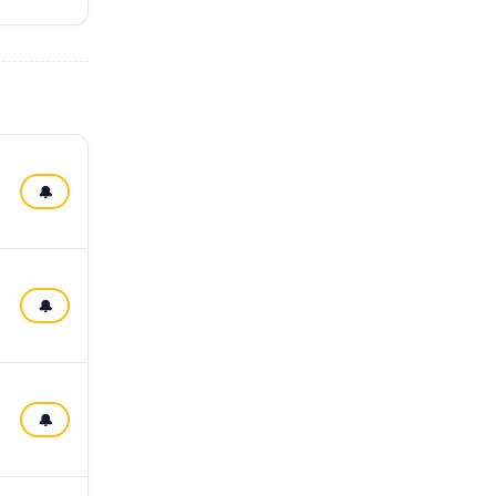
🔔
🔔
🔔