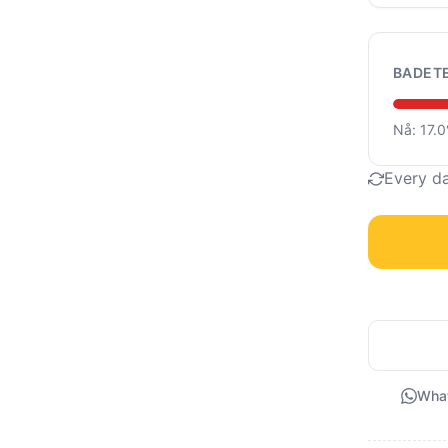
BADET
Nå: 17.
Every d
Wha