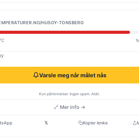
EMPERATURER.NO/HUSOY-TONSBERG
0°C
M
ay
Varsle meg når målet nås
Kun påminnelser. Ingen spam. Aldri.
🔗 Mer info →
tsApp
𝕏
Kopier lenke
M