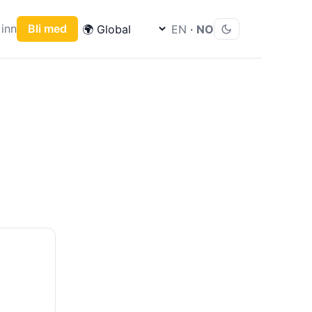
inn
Bli med
EN
·
NO