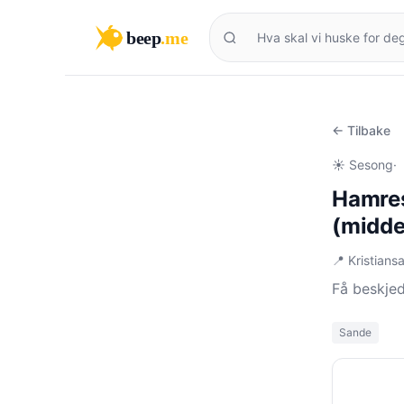
beep
.me
← Tilbake
☀️ Sesong
·
Hamres
(midde
📍 Kristian
Få beskje
Sande