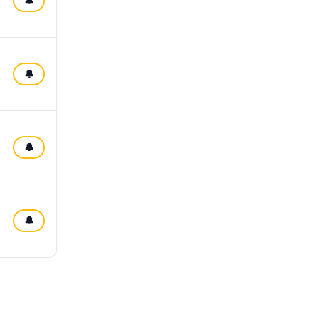
🔔
🔔
🔔
🔔