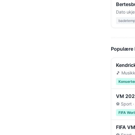
Bertesb
Dato ukje
badetempe
Populære
Kendric
🎵 Musikk
Konserte
VM 2026 
⚽ Sport ·
FIFA Wor
FIFA VM 
⚽ Sport ·