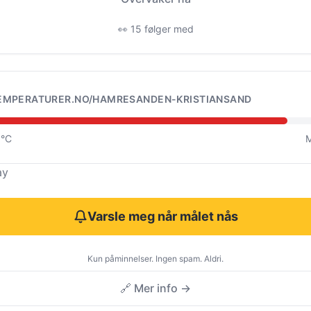
👀 15 følger med
EMPERATURER.NO/HAMRESANDEN-KRISTIANSAND
5°C
M
ay
Varsle meg når målet nås
Kun påminnelser. Ingen spam. Aldri.
🔗 Mer info →