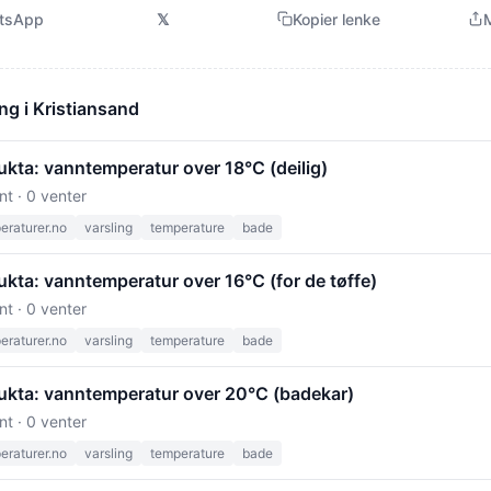
tsApp
𝕏
Kopier lenke
M
ng i Kristiansand
kta: vanntemperatur over 18°C (deilig)
nt · 0 venter
raturer.no
varsling
temperature
bade
kta: vanntemperatur over 16°C (for de tøffe)
nt · 0 venter
raturer.no
varsling
temperature
bade
ukta: vanntemperatur over 20°C (badekar)
nt · 0 venter
raturer.no
varsling
temperature
bade