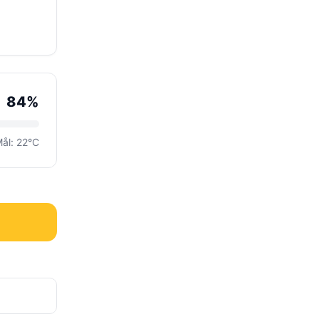
84%
ål: 22°C