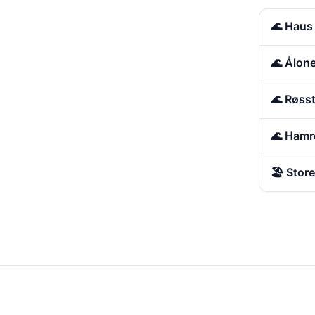
🌊 Haus
🌊 Ålon
🌊 Røss
🌊 Hamr
🏖️ Sto