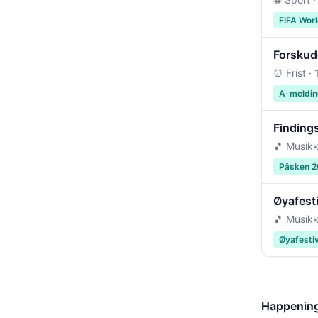
FIFA Wor
Forskudd
⏰ Frist ·
A-meldin
Findings
🎵 Musikk
Påsken 
Øyafest
🎵 Musikk
Øyafesti
Happening