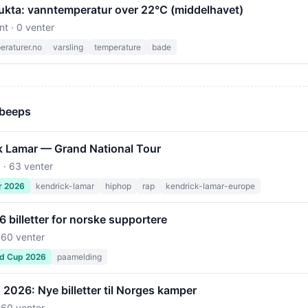
ukta: vanntemperatur over 22°C (middelhavet)
nt · 0 venter
raturer.no
varsling
temperature
bade
 beeps
k Lamar — Grand National Tour
 · 63 venter
r 2026
kendrick-lamar
hiphop
rap
kendrick-lamar-europe
billetter for norske supportere
 60 venter
ld Cup 2026
paamelding
2026: Nye billetter til Norges kamper
 60 venter