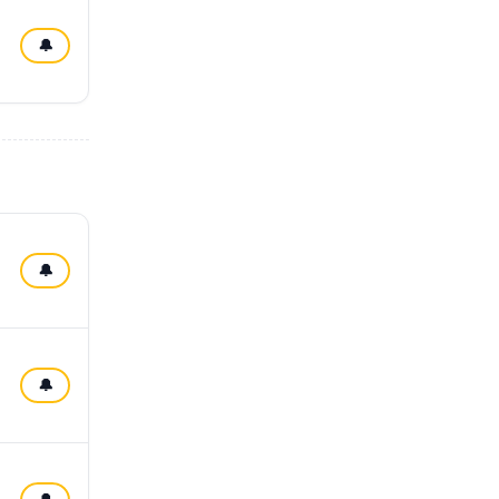
🔔
🔔
🔔