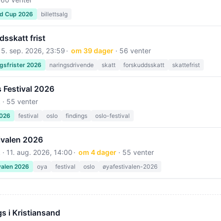
ld Cup 2026
billettsalg
sskatt frist
15. sep. 2026, 23:59
om 39 dager
· 56 venter
gsfrister 2026
naringsdrivende
skatt
forskuddsskatt
skattefrist
 Festival 2026
 · 55 venter
2026
festival
oslo
findings
oslo-festival
ivalen 2026
 ·
11. aug. 2026, 14:00
om 4 dager
· 55 venter
valen 2026
oya
festival
oslo
øyafestivalen-2026
s i Kristiansand