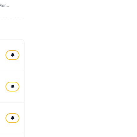
er...
🔔
🔔
🔔