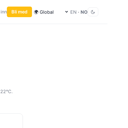
inn
Bli med
EN
·
NO
 22°C.