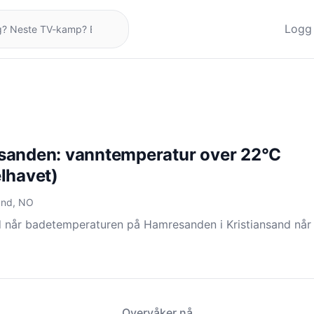
Logg 
anden: vanntemperatur over 22°C
lhavet)
sand, NO
d når badetemperaturen på Hamresanden i Kristiansand når
Overvåker nå