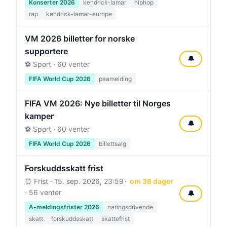
Konserter 2026
kendrick-lamar
hiphop
rap
kendrick-lamar-europe
VM 2026 billetter for norske
supportere
🔔
⚽ Sport · 60 venter
FIFA World Cup 2026
paamelding
FIFA VM 2026: Nye billetter til Norges
kamper
🔔
⚽ Sport · 60 venter
FIFA World Cup 2026
billettsalg
Forskuddsskatt frist
⏰ Frist ·
15. sep. 2026, 23:59
om 38 dager
· 56 venter
🔔
A-meldingsfrister 2026
naringsdrivende
skatt
forskuddsskatt
skattefrist