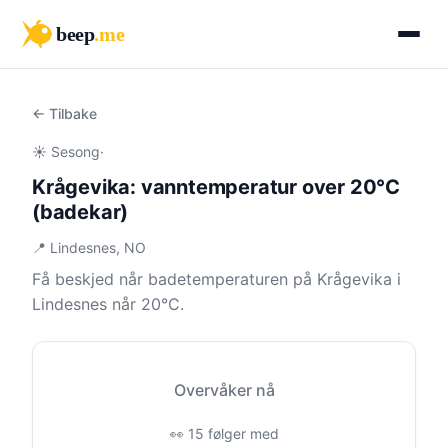
beep
.me
← Tilbake
☀️ Sesong
·
Krågevika: vanntemperatur over 20°C
(badekar)
📍 Lindesnes, NO
Få beskjed når badetemperaturen på Krågevika i
Lindesnes når 20°C.
Overvåker nå
👀 15 følger med