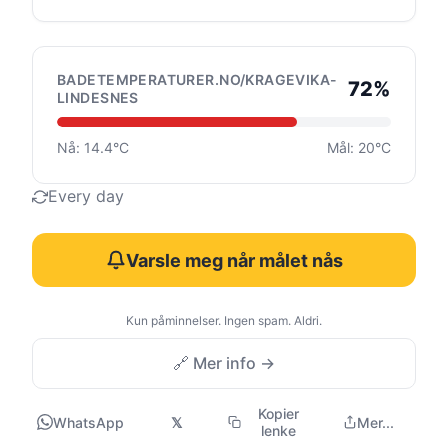
BADETEMPERATURER.NO/KRAGEVIKA-
72%
LINDESNES
Nå: 14.4°C
Mål: 20°C
Every day
Varsle meg når målet nås
Kun påminnelser. Ingen spam. Aldri.
🔗 Mer info →
Kopier
WhatsApp
𝕏
Mer...
lenke