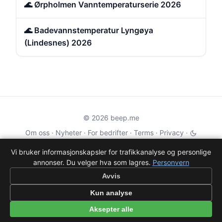
🌊 Ørpholmen Vanntemperaturserie 2026
🌊 Badevannstemperatur Lyngøya
(Lindesnes) 2026
© 2026 beep.me
Om oss
·
Nyheter
·
For bedrifter
·
Terms
·
Privacy
·
·
Wikidata
·
OMDb
Vi bruker informasjonskapsler for trafikkanalyse og personlige
annonser. Du velger hva som lagres.
Personvern
Data from TMDB, Wikidata & OMDb. Not endorsed or certified by these
services.
Avvis
Part of EPAK Vibes
·
Contact
Kun analyse
Personvern
|
beep.me — reminders gone social
Aksepter alle