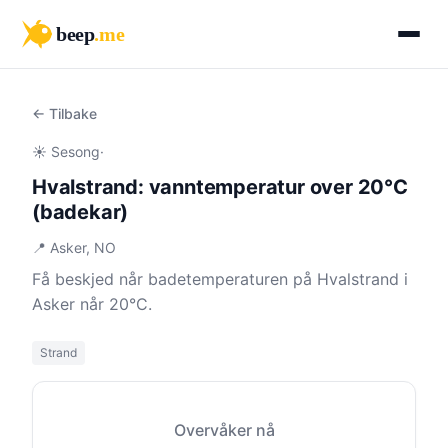
beep
.me
← Tilbake
☀️ Sesong
·
Hvalstrand: vanntemperatur over 20°C
(badekar)
📍 Asker, NO
Få beskjed når badetemperaturen på Hvalstrand i
Asker når 20°C.
Strand
Overvåker nå