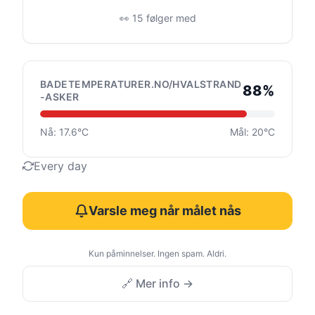
👀 15 følger med
BADETEMPERATURER.NO/HVALSTRAND
88%
-ASKER
Nå: 17.6°C
Mål: 20°C
Every day
Varsle meg når målet nås
Kun påminnelser. Ingen spam. Aldri.
🔗 Mer info →