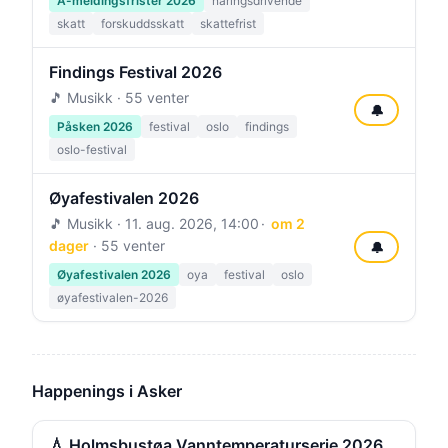
A-meldingsfrister 2026
naringsdrivende
skatt
forskuddsskatt
skattefrist
Findings Festival 2026
🎵 Musikk · 55 venter
🔔
Påsken 2026
festival
oslo
findings
oslo-festival
Øyafestivalen 2026
🎵 Musikk ·
11. aug. 2026, 14:00
om 2
dager
· 55 venter
🔔
Øyafestivalen 2026
oya
festival
oslo
øyafestivalen-2026
Happenings i Asker
💧 Holmsbustøa Vanntemperaturserie 2026