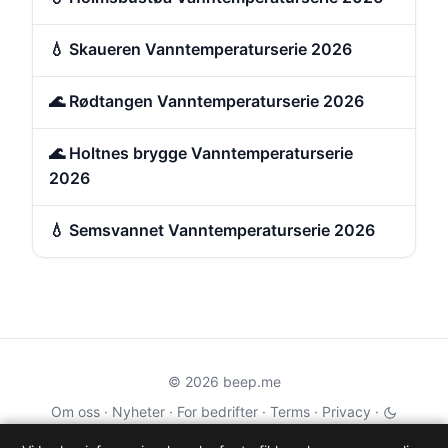
💧 Skaueren Vanntemperaturserie 2026
🌊 Rødtangen Vanntemperaturserie 2026
🌊 Holtnes brygge Vanntemperaturserie
2026
💧 Semsvannet Vanntemperaturserie 2026
© 2026 beep.me
Om oss
·
Nyheter
·
For bedrifter
·
Terms
·
Privacy
·
·
Wikidata
·
OMDb