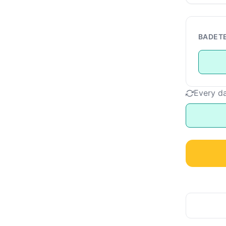
BADET
Every d