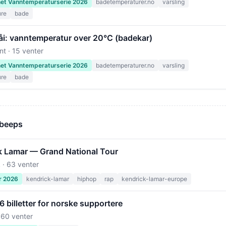
net Vanntemperaturserie 2026
badetemperaturer.no
varsling
ure
bade
såi: vanntemperatur over 20°C (badekar)
nt · 15 venter
net Vanntemperaturserie 2026
badetemperaturer.no
varsling
ure
bade
 beeps
k Lamar — Grand National Tour
 · 63 venter
r 2026
kendrick-lamar
hiphop
rap
kendrick-lamar-europe
billetter for norske supportere
 60 venter