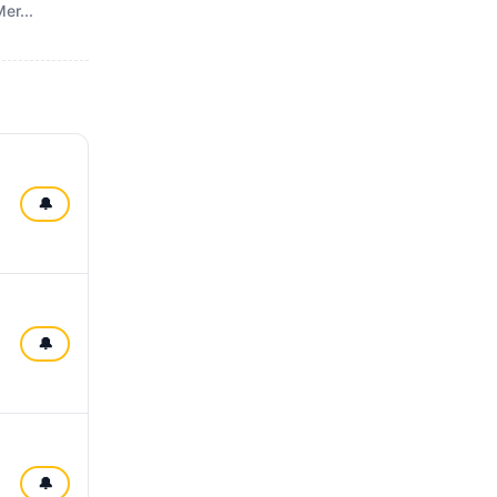
er...
🔔
🔔
🔔