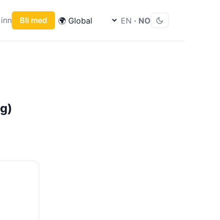
inn
Bli med
EN
·
NO
ig)