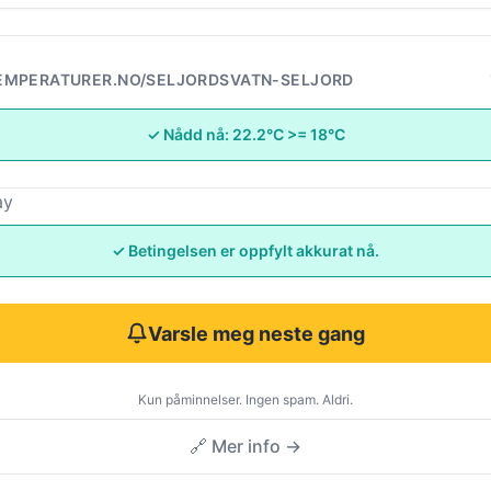
EMPERATURER.NO/SELJORDSVATN-SELJORD
✓ Nådd nå: 22.2°C >= 18°C
ay
✓ Betingelsen er oppfylt akkurat nå.
Varsle meg neste gang
Kun påminnelser. Ingen spam. Aldri.
🔗 Mer info →