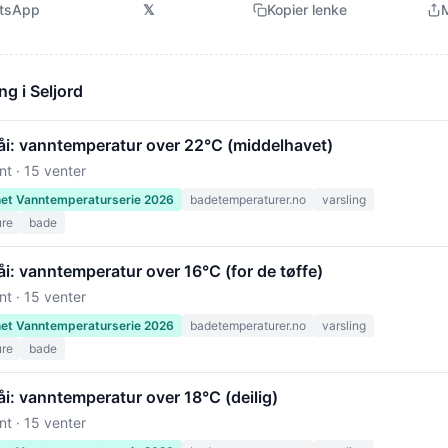
tsApp
𝕏
Kopier lenke
M
ng i Seljord
såi: vanntemperatur over 22°C (middelhavet)
nt · 15 venter
net Vanntemperaturserie 2026
badetemperaturer.no
varsling
ure
bade
åi: vanntemperatur over 16°C (for de tøffe)
nt · 15 venter
net Vanntemperaturserie 2026
badetemperaturer.no
varsling
ure
bade
åi: vanntemperatur over 18°C (deilig)
nt · 15 venter