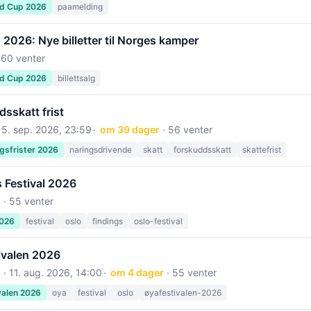
ld Cup 2026
paamelding
2026: Nye billetter til Norges kamper
 60 venter
ld Cup 2026
billettsalg
sskatt frist
15. sep. 2026, 23:59
om 39 dager
· 56 venter
gsfrister 2026
naringsdrivende
skatt
forskuddsskatt
skattefrist
 Festival 2026
 · 55 venter
2026
festival
oslo
findings
oslo-festival
ivalen 2026
 ·
11. aug. 2026, 14:00
om 4 dager
· 55 venter
valen 2026
oya
festival
oslo
øyafestivalen-2026