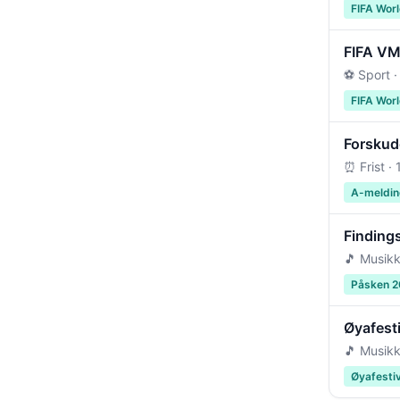
FIFA Wor
FIFA VM 
⚽ Sport ·
FIFA Wor
Forskudd
⏰ Frist ·
A-meldin
Findings
🎵 Musikk
Påsken 
Øyafest
🎵 Musikk
Øyafesti