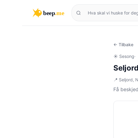
beep
.me
← Tilbake
☀️ Sesong
·
Seljor
📍 Seljord, 
Få beskjed