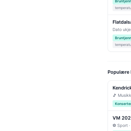
Bruntjen
temperat
Flatdal
Dato ukje
Bruntjen
temperat
Populære
Kendric
🎵 Musikk
Konserte
VM 2026 
⚽ Sport ·