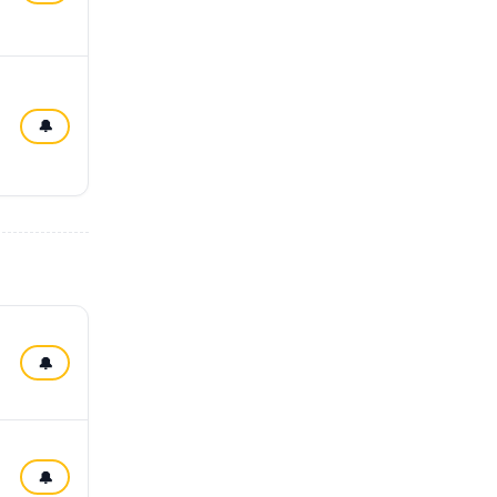
🔔
🔔
🔔