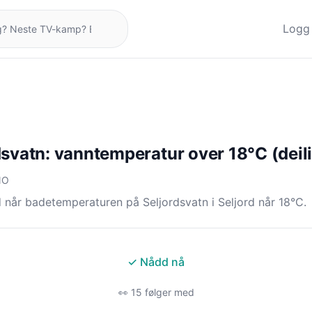
Logg 
dsvatn: vanntemperatur over 18°C (deil
NO
 når badetemperaturen på Seljordsvatn i Seljord når 18°C.
✓ Nådd nå
👀 15 følger med