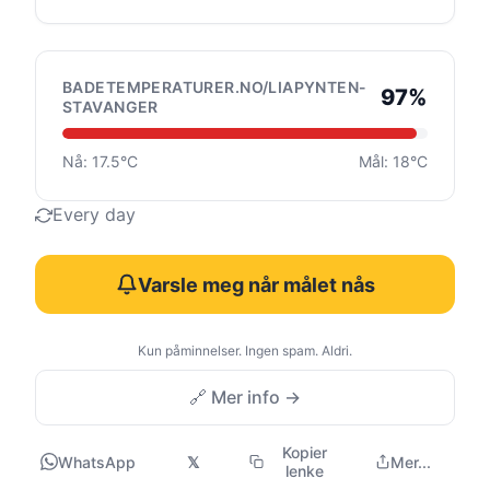
BADETEMPERATURER.NO/LIAPYNTEN-
97%
STAVANGER
Nå: 17.5°C
Mål: 18°C
Every day
Varsle meg når målet nås
Kun påminnelser. Ingen spam. Aldri.
🔗 Mer info →
Kopier
WhatsApp
𝕏
Mer...
lenke