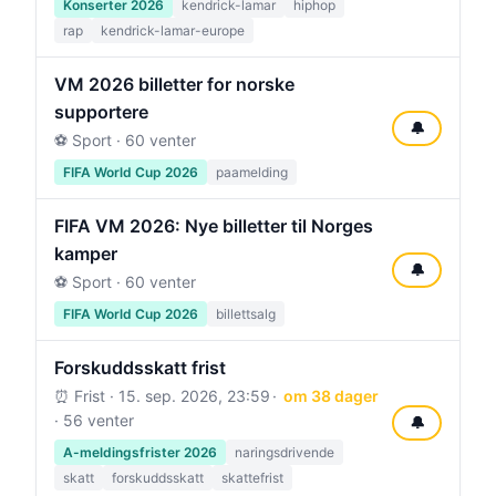
Konserter 2026
kendrick-lamar
hiphop
rap
kendrick-lamar-europe
VM 2026 billetter for norske
supportere
🔔
⚽ Sport · 60 venter
FIFA World Cup 2026
paamelding
FIFA VM 2026: Nye billetter til Norges
kamper
🔔
⚽ Sport · 60 venter
FIFA World Cup 2026
billettsalg
Forskuddsskatt frist
⏰ Frist ·
15. sep. 2026, 23:59
om 38 dager
· 56 venter
🔔
A-meldingsfrister 2026
naringsdrivende
skatt
forskuddsskatt
skattefrist