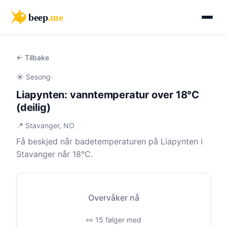
beep
.me
← Tilbake
☀️ Sesong
·
Liapynten: vanntemperatur over 18°C
(deilig)
📍 Stavanger, NO
Få beskjed når badetemperaturen på Liapynten i
Stavanger når 18°C.
Overvåker nå
👀 15 følger med