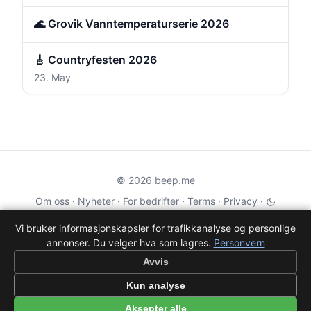
🌊 Grovik Vanntemperaturserie 2026
🎸 Countryfesten 2026
23. May
© 2026 beep.me
Om oss
·
Nyheter
·
For bedrifter
·
Terms
·
Privacy
·
·
Wikidata
·
OMDb
Vi bruker informasjonskapsler for trafikkanalyse og personlige
annonser. Du velger hva som lagres.
Personvern
Data from TMDB, Wikidata & OMDb. Not endorsed or certified by these
services.
Avvis
Part of EPAK Vibes
·
Contact
Kun analyse
Personvern
|
beep.me — reminders gone social
Aksepter alle