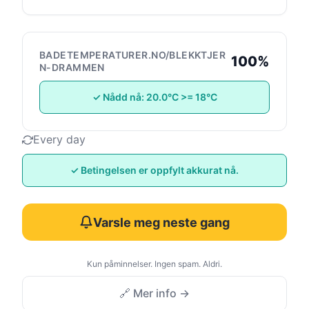
BADETEMPERATURER.NO/BLEKKTJER
100%
N-DRAMMEN
✓ Nådd nå: 20.0°C >= 18°C
Every day
✓ Betingelsen er oppfylt akkurat nå.
Varsle meg neste gang
Kun påminnelser. Ingen spam. Aldri.
🔗 Mer info →