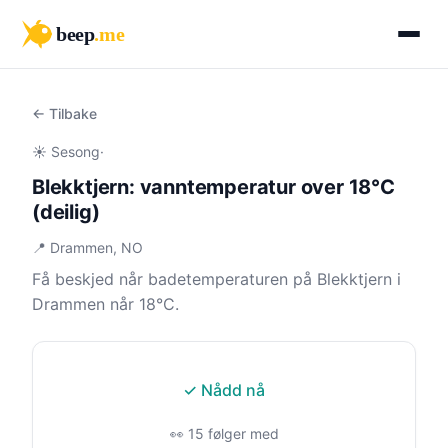
beep
.me
← Tilbake
☀️ Sesong
·
Blekktjern: vanntemperatur over 18°C
(deilig)
📍 Drammen, NO
Få beskjed når badetemperaturen på Blekktjern i
Drammen når 18°C.
✓ Nådd nå
👀 15 følger med